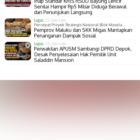
Inap Standar KRIS RSUD Bayung Lencir
Senilai Hampir Rp5 Miliar Diduga Berawal
dari Penunjukan Langsung
Lugas
, 22 Jam Lalu
Percepat Proyek Strategis Nasional Blok Masela
Pemprov Maluku dan SKK Migas Mantapkan
Penanganan Dampak Sosial
Lugas
, 23 Jam Lalu
Perwakilan APUSM Sambangi DPRD Depok,
Desak Penyelesaian Hak Pemilik Unit
Saladdin Mansion