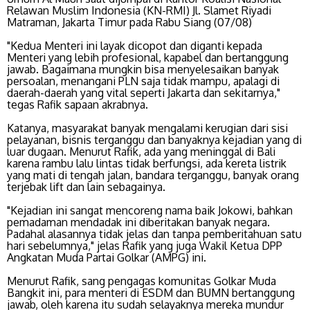
Relawan Muslim Indonesia (KN-RMI) Jl. Slamet Riyadi
Matraman, Jakarta Timur pada Rabu Siang (07/08)
"Kedua Menteri ini layak dicopot dan diganti kepada
Menteri yang lebih profesional, kapabel dan bertanggung
jawab. Bagaimana mungkin bisa menyelesaikan banyak
persoalan, menangani PLN saja tidak mampu, apalagi di
daerah-daerah yang vital seperti Jakarta dan sekitarnya,"
tegas Rafik sapaan akrabnya.
Katanya, masyarakat banyak mengalami kerugian dari sisi
pelayanan, bisnis terganggu dan banyaknya kejadian yang di
luar dugaan. Menurut Rafik, ada yang meninggal di Bali
karena rambu lalu lintas tidak berfungsi, ada kereta listrik
yang mati di tengah jalan, bandara terganggu, banyak orang
terjebak lift dan lain sebagainya.
"Kejadian ini sangat mencoreng nama baik Jokowi, bahkan
pemadaman mendadak ini diberitakan banyak negara.
Padahal alasannya tidak jelas dan tanpa pemberitahuan satu
hari sebelumnya," jelas Rafik yang juga Wakil Ketua DPP
Angkatan Muda Partai Golkar (AMPG) ini.
Menurut Rafik, sang pengagas komunitas Golkar Muda
Bangkit ini, para menteri di ESDM dan BUMN bertanggung
jawab, oleh karena itu sudah selayaknya mereka mundur