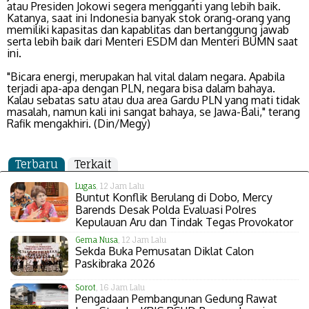
atau Presiden Jokowi segera mengganti yang lebih baik.
Katanya, saat ini Indonesia banyak stok orang-orang yang
memiliki kapasitas dan kapablitas dan bertanggung jawab
serta lebih baik dari Menteri ESDM dan Menteri BUMN saat
ini.
"Bicara energi, merupakan hal vital dalam negara. Apabila
terjadi apa-apa dengan PLN, negara bisa dalam bahaya.
Kalau sebatas satu atau dua area Gardu PLN yang mati tidak
masalah, namun kali ini sangat bahaya, se Jawa-Bali," terang
Rafik mengakhiri. (Din/Megy)
Terbaru
Terkait
Lugas
, 12 Jam Lalu
Buntut Konflik Berulang di Dobo, Mercy
Barends Desak Polda Evaluasi Polres
Kepulauan Aru dan Tindak Tegas Provokator
Gema Nusa
, 12 Jam Lalu
Sekda Buka Pemusatan Diklat Calon
Paskibraka 2026
Sorot
, 16 Jam Lalu
Pengadaan Pembangunan Gedung Rawat