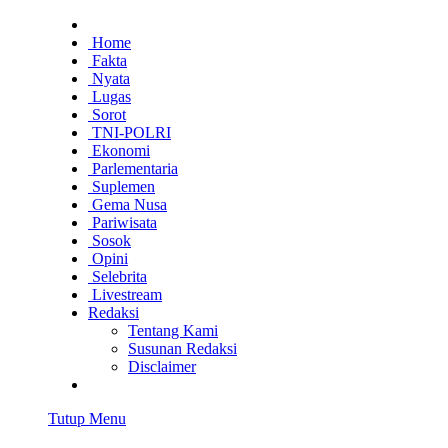
Home
Fakta
Nyata
Lugas
Sorot
TNI-POLRI
Ekonomi
Parlementaria
Suplemen
Gema Nusa
Pariwisata
Sosok
Opini
Selebrita
Livestream
Redaksi
Tentang Kami
Susunan Redaksi
Disclaimer
Tutup Menu