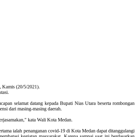
 Kamis (20/5/2021).
tasi.
apan selamat datang kepada Bupati Nias Utara beserta rombongan
ensi dari masing-masing daerah.
 kerjasamakan," kata Wali Kota Medan.
ertama ialah penanganan covid-19 di Kota Medan dapat ditanggulangi
batasi kegiatan masyarakat. Karena sampai saat ini berdasarkan