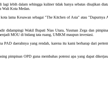
 lagi lebih dalam sehingga kuliner tidak hanya sebatas disajikan diata
ata Wali Kota Medan.
ta lama Kesawan sebagai "The Kitchen of Asia" atau "Dapurnya Asia
dir didampingi Wakil Bupati Nias Utara, Yusman Zega dan pimpinan
n menjadi MOU di bidang tata ruang, UMKM maupun investasi.
rena PAD daerahnya yang rendah, karena itu kami berharap dari pert
-masing pimpinan OPD guna membahas potensi apa yang dapat dikerjas