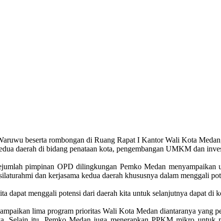
Waruwu beserta rombongan di Ruang Rapat I Kantor Wali Kota Medan,
edua daerah di bidang penataan kota, pengembangan UMKM dan inves
sejumlah pimpinan OPD dilingkungan Pemko Medan menyampaikan uc
ilaturahmi dan kerjasama kedua daerah khususnya dalam menggali pot
ta dapat menggali potensi dari daerah kita untuk selanjutnya dapat di
yampaikan lima program prioritas Wali Kota Medan diantaranya yang p
a. Selain itu, Pemko Medan juga menerapkan PPKM mikro untuk mem