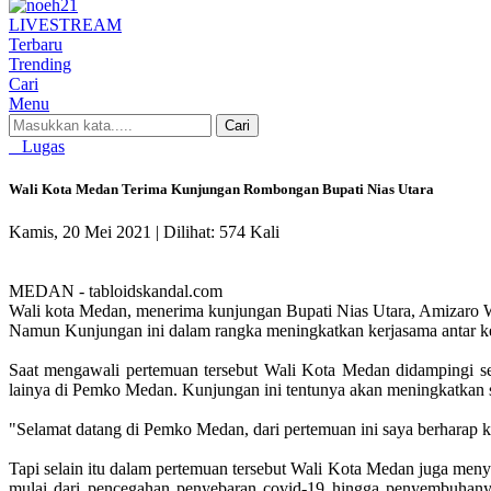
LIVE
STREAM
Terbaru
Trending
Cari
Menu
Cari
Lugas
Wali Kota Medan Terima Kunjungan Rombongan Bupati Nias Utara
Kamis, 20 Mei 2021 |
Dilihat: 574 Kali
MEDAN - tabloidskandal.com
Wali kota Medan, menerima kunjungan Bupati Nias Utara, Amizaro 
Namun Kunjungan ini dalam rangka meningkatkan kerjasama antar k
Saat mengawali pertemuan tersebut Wali Kota Medan didampingi 
lainya di Pemko Medan. Kunjungan ini tentunya akan meningkatkan s
"Selamat datang di Pemko Medan, dari pertemuan ini saya berharap ki
Tapi selain itu dalam pertemuan tersebut Wali Kota Medan juga men
mulai dari pencegahan penyebaran covid-19 hingga penyembuhany