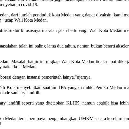
penyebaran covid-19.
edan, dari jumlah penduduk kota Medan yang dapat divaksin, kami me
ah,"ucap Wali Kota Medan.
frastruktur khususnya masalah jalan berlubang. Wali Kota Medan mena
alahan jalan ini paling lama dua tahun, namun bukan berarti akseleras
edan. Masalah banjir ini ungkap Wali Kota Medan tidak dapat dikerja
yarakat kota Medan.
borasi dengan instansi pemerintah lainya."ujarnya.
 Wali Kota menyebutkan saat ini TPA yang di miliki Pemko Medan m
de sanitary landfill.
y landfill seperti yang ditetapkan KLHK, namun apabila bisa lebih d
o Medan terus berupaya mengembangkan UMKM secara keseluruhan kh
i.