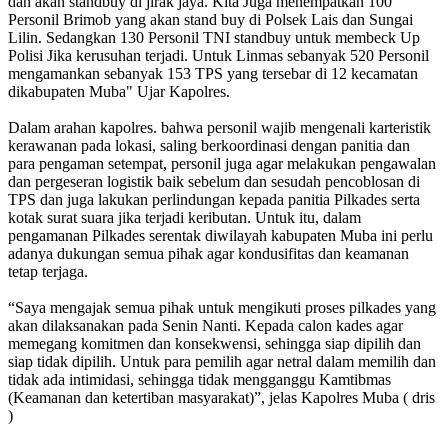
dan akan standbuy di jirak jaya. Kita Juga menempatkan 100
Personil Brimob yang akan stand buy di Polsek Lais dan Sungai
Lilin. Sedangkan 130 Personil TNI standbuy untuk membeck Up
Polisi Jika kerusuhan terjadi. Untuk Linmas sebanyak 520 Personil
mengamankan sebanyak 153 TPS yang tersebar di 12 kecamatan
dikabupaten Muba" Ujar Kapolres.
Dalam arahan kapolres. bahwa personil wajib mengenali karteristik
kerawanan pada lokasi, saling berkoordinasi dengan panitia dan
para pengaman setempat, personil juga agar melakukan pengawalan
dan pergeseran logistik baik sebelum dan sesudah pencoblosan di
TPS dan juga lakukan perlindungan kepada panitia Pilkades serta
kotak surat suara jika terjadi keributan. Untuk itu, dalam
pengamanan Pilkades serentak diwilayah kabupaten Muba ini perlu
adanya dukungan semua pihak agar kondusifitas dan keamanan
tetap terjaga.
“Saya mengajak semua pihak untuk mengikuti proses pilkades yang
akan dilaksanakan pada Senin Nanti. Kepada calon kades agar
memegang komitmen dan konsekwensi, sehingga siap dipilih dan
siap tidak dipilih. Untuk para pemilih agar netral dalam memilih dan
tidak ada intimidasi, sehingga tidak mengganggu Kamtibmas
(Keamanan dan ketertiban masyarakat)”, jelas Kapolres Muba ( dris
)