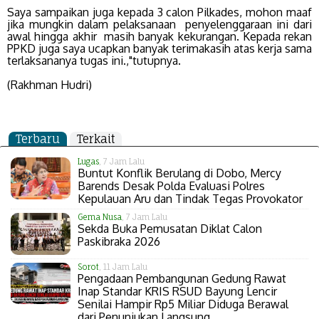
Saya sampaikan juga kepada 3 calon Pilkades, mohon maaf
jika mungkin dalam pelaksanaan penyelenggaraan ini dari
awal hingga akhir masih banyak kekurangan. Kepada rekan
PPKD juga saya ucapkan banyak terimakasih atas kerja sama
terlaksananya tugas ini.,"tutupnya.
(Rakhman Hudri)
Terbaru
Terkait
Lugas
, 7 Jam Lalu
Buntut Konflik Berulang di Dobo, Mercy
Barends Desak Polda Evaluasi Polres
Kepulauan Aru dan Tindak Tegas Provokator
Gema Nusa
, 7 Jam Lalu
Sekda Buka Pemusatan Diklat Calon
Paskibraka 2026
Sorot
, 11 Jam Lalu
Pengadaan Pembangunan Gedung Rawat
Inap Standar KRIS RSUD Bayung Lencir
Senilai Hampir Rp5 Miliar Diduga Berawal
dari Penunjukan Langsung