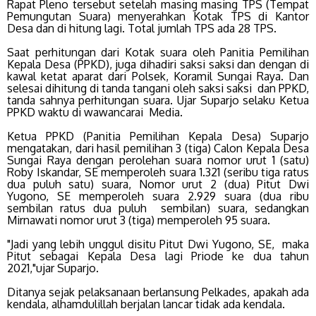
Rapat Pleno tersebut setelah masing masing TPS (Tempat
Pemungutan Suara) menyerahkan Kotak TPS di Kantor
Desa dan di hitung lagi. Total jumlah TPS ada 28 TPS.
Saat perhitungan dari Kotak suara oleh Panitia Pemilihan
Kepala Desa (PPKD), juga dihadiri saksi saksi dan dengan di
kawal ketat aparat dari Polsek, Koramil Sungai Raya. Dan
selesai dihitung di tanda tangani oleh saksi saksi dan PPKD,
tanda sahnya perhitungan suara. Ujar Suparjo selaku Ketua
PPKD waktu di wawancarai Media.
Ketua PPKD (Panitia Pemilihan Kepala Desa) Suparjo
mengatakan, dari hasil pemilihan 3 (tiga) Calon Kepala Desa
Sungai Raya dengan perolehan suara nomor urut 1 (satu)
Roby Iskandar, SE memperoleh suara 1.321 (seribu tiga ratus
dua puluh satu) suara, Nomor urut 2 (dua) Pitut Dwi
Yugono, SE memperoleh suara 2.929 suara (dua ribu
sembilan ratus dua puluh sembilan) suara, sedangkan
Mirnawati nomor urut 3 (tiga) memperoleh 95 suara.
"Jadi yang lebih unggul disitu Pitut Dwi Yugono, SE, maka
Pitut sebagai Kepala Desa lagi Priode ke dua tahun
2021,"ujar Suparjo.
Ditanya sejak pelaksanaan berlansung Pelkades, apakah ada
kendala, alhamdulillah berjalan lancar tidak ada kendala.