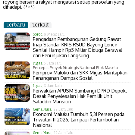
royong bersama rakyat mengatasi setiap persoalan yang
dihadapi. (***)
Terbaru
Terkait
Sorot
, 6 Menit Lalu
Pengadaan Pembangunan Gedung Rawat
Inap Standar KRIS RSUD Bayung Lencir
Senilai Hampir Rp5 Miliar Diduga Berawal
dari Penunjukan Langsung
Lugas
, 5 Jam Lalu
Percepat Proyek Strategis Nasional Blok Masela
Pemprov Maluku dan SKK Migas Mantapkan
Penanganan Dampak Sosial
Lugas
, 6 Jam Lalu
Perwakilan APUSM Sambangi DPRD Depok,
Desak Penyelesaian Hak Pemilik Unit
Saladdin Mansion
Gema Nusa
, 22 Jam Lalu
Ekonomi Maluku Tumbuh 5,31 Persen pada
Triwulan II 2026, Lampaui Pertumbuhan
Nasional
Gema Nusa
, 22 Jam Lalu