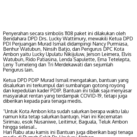
Penyerahan secara simbolis 1108 paket ini dilakukan oleh
Bendahara DPD Drs. Lucky Wattimury, mewakili Ketua DPD
PDI Perjuangan Murad Ismail didampingi Nancy Purmiasa,
Benhur Watubun, Ninsih Batjo, dan Pengurus DPC Kota
Ambon yaitu Lucky Upulatu Nikijuluw, Jerson Leimera, Elvis
Watubun, Rido Patiasina, Lenda Sapulette, Ema Tetelepta,
Leny Tumeleng dan Tri Merdekawati dan sejumlah
Pengurus lain.
Ketua DPD PDIP Murad Ismail mengatakan, bantuan yang
disalurkan ini terkumpul dari sumbangan gotong royong
dan kepedulian kader PDIP. Bantuan ini tidak saja menyasar
masyarakat rentan yang terdampak COVID-19, tetapi juga
diberikan kepada para tenaga medis.
“Untuk Kota Ambon kita sudah salurkan berapa waktu lalu
namun kita tetap salurkan bantuqn. Hari ini Kecematan
Sirimau, esok Nusaniwe, Leitimur, Baguala, Teluk Ambon
hingga selesaI..
Hari Rabu atau kamis ini Bantuan juga diberikan bagi tenaga