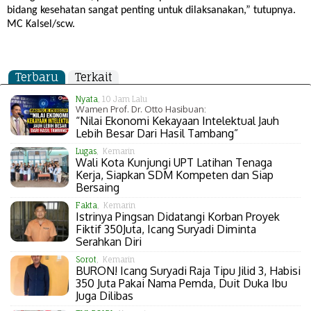
bidang kesehatan sangat penting untuk dilaksanakan,” tutupnya.
MC Kalsel/scw.
Terbaru
Terkait
Nyata
, 10 Jam Lalu
Wamen Prof. Dr. Otto Hasibuan:
“Nilai Ekonomi Kekayaan Intelektual Jauh
Lebih Besar Dari Hasil Tambang”
Lugas
, Kemarin
Wali Kota Kunjungi UPT Latihan Tenaga
Kerja, Siapkan SDM Kompeten dan Siap
Bersaing
Fakta
, Kemarin
Istrinya Pingsan Didatangi Korban Proyek
Fiktif 350Juta, Icang Suryadi Diminta
Serahkan Diri
Sorot
, Kemarin
BURON! Icang Suryadi Raja Tipu Jilid 3, Habisi
350 Juta Pakai Nama Pemda, Duit Duka Ibu
Juga Dilibas