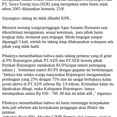
PT. Surya Energi raya.(SER) yang merupakan mitra bisnis sejak
tahun 2005 dilanjutkan kemarin, 25/8.
Sayangnya sidang itu tidak dihadiri KPK.
Menurut seorang warga/penggugat Agus Susanto Rismanto saat
dikonfirmasi mengatakan, sesuai ketentuan, para pihak harus
lengkap dulu, termasuk para tergugat. Meski tergugat sampai
dipanggil 3 kali, setelah itu sidang tetap dilaksanakan walaupun ada
pihak yang tidak hadir.
Pihaknya menambahkan bahwa pada sidang pertama yang di gelar
di PN Bojonegoro pihak PT.ADS dan PT.SER beserta pihak
Pemkab Bojonegoro melakukan RUPS(rapat umum pemegang
saham.) . Sementara materi RUPS dengan gugatan itu bertentangan
"Intinya kita selaku warga masyarakat Bojonegoro mengamankan
pembagian yang 25% dengan 75% dan ini sangat berbahaya kalau
posisi aktiva di PT.ADS sebesar Rp 3.9 trilyun. Kemudian kalau itu
dipaksakan dibagi, maka Kabupaten Bojonegoro hanya
mendapatkan antara Rp 650 - 700 .M dan ini tidak adil ," tegasnya.
Pihaknya menambahkan bahwa ini harus menunggu kesepakatan
dulu,jadi sebelum ada kesepakatan penggugat akan Blokir sita
jaminan
terhadap Bank BNi, Mandiri,CIMB,Permata dan lainnya, ungkap