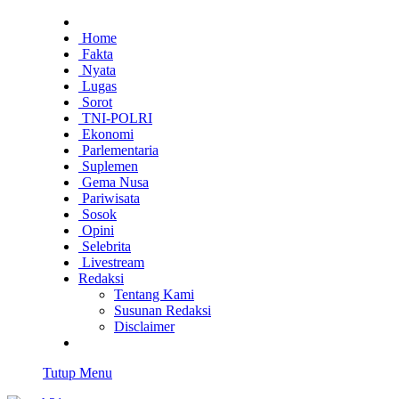
Home
Fakta
Nyata
Lugas
Sorot
TNI-POLRI
Ekonomi
Parlementaria
Suplemen
Gema Nusa
Pariwisata
Sosok
Opini
Selebrita
Livestream
Redaksi
Tentang Kami
Susunan Redaksi
Disclaimer
Tutup Menu