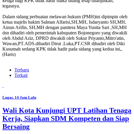
ketiga bagi KPK tidak hadir maka sidang tetap dilanjutkan,"
tegasnya.
Dalam sidang perbuatan melawan hukum (PMH)ini dipimpin oleh
ketua majelis hakim Salman Alfarisi,SH,MH, Isdaryanto SH,MH,
Ainun Arifin, SH,MH dengan panitera Maya Yunita Sari ,SH,MH
dsn dihadiri oleh pemerintah kabupaten Bojonegoro yang diwakili
oleh Abdul Aziz, DPRD diwakili oleh Sukur Priyanto,Mitro'atin,
Wawan,PT.ADS.dihadiri Dirut .Luka,PT.CSR dihadiri oleh Diki
Kusumah sedang KPK tidak hadir pada sidang yang kedua ini,,
(Haris)
Terbaru
Terkait
Lugas
, 14 Jam Lalu
Wali Kota Kunjungi UPT Latihan Tenaga
Kerja, Siapkan SDM Kompeten dan Siap
Bersaing