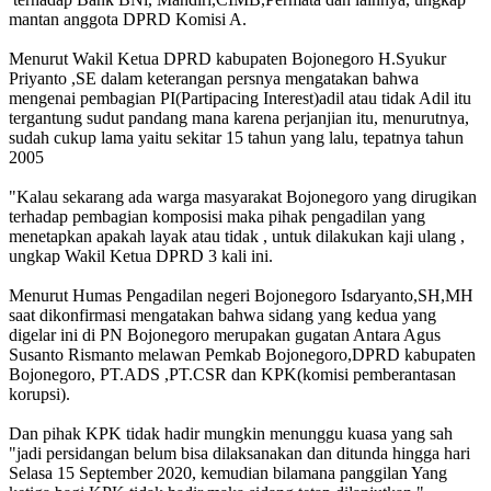
mantan anggota DPRD Komisi A.
Menurut Wakil Ketua DPRD kabupaten Bojonegoro H.Syukur
Priyanto ,SE dalam keterangan persnya mengatakan bahwa
mengenai pembagian PI(Partipacing Interest)adil atau tidak Adil itu
tergantung sudut pandang mana karena perjanjian itu, menurutnya,
sudah cukup lama yaitu sekitar 15 tahun yang lalu, tepatnya tahun
2005
"Kalau sekarang ada warga masyarakat Bojonegoro yang dirugikan
terhadap pembagian komposisi maka pihak pengadilan yang
menetapkan apakah layak atau tidak , untuk dilakukan kaji ulang ,
ungkap Wakil Ketua DPRD 3 kali ini.
Menurut Humas Pengadilan negeri Bojonegoro Isdaryanto,SH,MH
saat dikonfirmasi mengatakan bahwa sidang yang kedua yang
digelar ini di PN Bojonegoro merupakan gugatan Antara Agus
Susanto Rismanto melawan Pemkab Bojonegoro,DPRD kabupaten
Bojonegoro, PT.ADS ,PT.CSR dan KPK(komisi pemberantasan
korupsi).
Dan pihak KPK tidak hadir mungkin menunggu kuasa yang sah
"jadi persidangan belum bisa dilaksanakan dan ditunda hingga hari
Selasa 15 September 2020, kemudian bilamana panggilan Yang