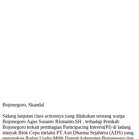
Bojonegoro, Skandal
Sidang lanjutan class actionnya yang dilakukan seorang warga
Bojonegoro Agus Susanto Rismanto,SH , terhadap Pemkab
Bojonegoro terkait pembagian Participacing Interest(PI) di ladang
minyak Blok Cepu melalui PT Asri Dharma Sejahtera (ADS) yang
merupakan Badan Usaha Milik Daerah kabupaten Bojonegoro dan