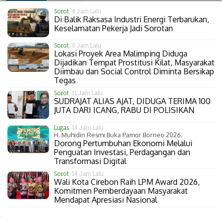
Sorot
, 4 Jam Lalu
Di Balik Raksasa Industri Energi Terbarukan,
Keselamatan Pekerja Jadi Sorotan
Sorot
, 5 Jam Lalu
Lokasi Proyek Area Malimping Diduga
Dijadikan Tempat Prostitusi Kilat, Masyarakat
Diimbau dan Social Control Diminta Bersikap
Tegas
Sorot
, 11 Jam Lalu
SUDRAJAT ALIAS AJAT, DIDUGA TERIMA 100
JUTA DARI ICANG, RABU DI POLISIKAN
Lugas
, 14 Jam Lalu
H. Muhidin Resmi Buka Pamor Borneo 2026;
Dorong Pertumbuhan Ekonomi Melalui
Penguatan Investasi, Perdagangan dan
Transformasi Digital
Sorot
, 14 Jam Lalu
Wali Kota Cirebon Raih LPM Award 2026,
Komitmen Pemberdayaan Masyarakat
Mendapat Apresiasi Nasional