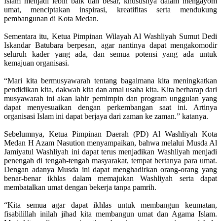
Islam menjadi lebih baik dan besar, khususnya dalam mengayom
umat, menciptakan inspirasi, kreatifitas serta mendukung
pembangunan di Kota Medan.
Sementara itu, Ketua Pimpinan Wilayah Al Washliyah Sumut Dedi
Iskandar Batubara berpesan, agar nantinya dapat mengakomodir
seluruh kader yang ada, dan semua potensi yang ada untuk
kemajuan organisasi.
“Mari kita bermusyawarah tentang bagaimana kita meningkatkan
pendidikan kita, dakwah kita dan amal usaha kita. Kita berharap dari
musyawarah ini akan lahir pemimpin dan program unggulan yang
dapat menyesuaikan dengan perkembangan saat ini. Artinya
organisasi Islam ini dapat berjaya dari zaman ke zaman.” katanya.
Sebelumnya, Ketua Pimpinan Daerah (PD) Al Washliyah Kota
Medan H Azam Nasution menyampaikan, bahwa melalui Musda Al
Jamiyatul Washliyah ini dapat terus menjadikan Washliyah menjadi
penengah di tengah-tengah masyarakat, tempat bertanya para umat.
Dengan adanya Musda ini dapat menghadirkan orang-orang yang
benar-benar ikhlas dalam memajukan Washliyah serta dapat
membatalkan umat dengan bekerja tanpa pamrih.
“Kita semua agar dapat ikhlas untuk membangun keumatan,
fisabilillah inilah jihad kita membangun umat dan Agama Islam.