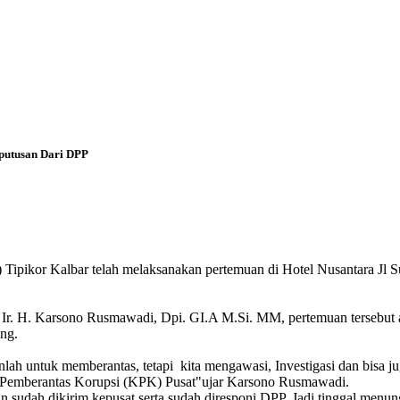
putusan Dari DPP
kor Kalbar telah melaksanakan pertemuan di Hotel Nusantara Jl Supr
r. H. Karsono Rusmawadi, Dpi. GI.A M.Si. MM, pertemuan tersebut ad
ng.
lah untuk memberantas, tetapi kita mengawasi, Investigasi dan bisa 
 Pemberantas Korupsi (KPK) Pusat"ujar Karsono Rusmawadi.
udah dikirim kepusat serta sudah diresponi DPP. Jadi tinggal menung