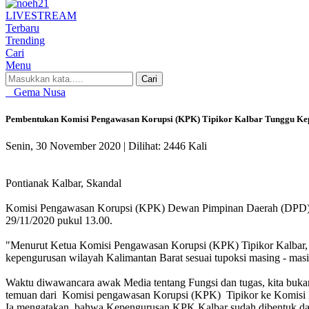
LIVE
STREAM
Terbaru
Trending
Cari
Menu
Cari
Gema Nusa
Pembentukan Komisi Pengawasan Korupsi (KPK) Tipikor Kalbar Tunggu Ke
Senin, 30 November 2020 |
Dilihat: 2446 Kali
Pontianak Kalbar, Skandal
Komisi Pengawasan Korupsi (KPK) Dewan Pimpinan Daerah (DPD) Tipi
29/11/2020 pukul 13.00.
"Menurut Ketua Komisi Pengawasan Korupsi (KPK) Tipikor Kalbar, I
kepengurusan wilayah Kalimantan Barat sesuai tupoksi masing - masi
Waktu diwawancara awak Media tentang Fungsi dan tugas, kita bukan
temuan dari Komisi pengawasan Korupsi (KPK) Tipikor ke Komisi
Ia mengatakan, bahwa Kepengurusan KPK Kalbar sudah dibentuk dan s