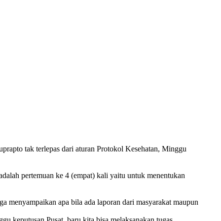
apto tak terlepas dari aturan Protokol Kesehatan, Minggu
alah pertemuan ke 4 (empat) kali yaitu untuk menentukan
juga menyampaikan apa bila ada laporan dari masyarakat maupun
gu keputusan Pusat, baru kita bisa melaksanakan tugas.