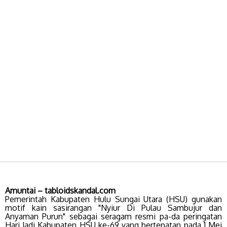
Amuntai – tabloidskandal.com
Pemerintah Kabupaten Hulu Sungai Utara (HSU) gunakan
motif kain sasirangan "Nyiur Di Pulau Sambujur dan
Anyaman Purun" sebagai seragam resmi pa-da peringatan
Hari Jadi Kabupaten HSU ke-69 yang bertepatan pada 1 Mei