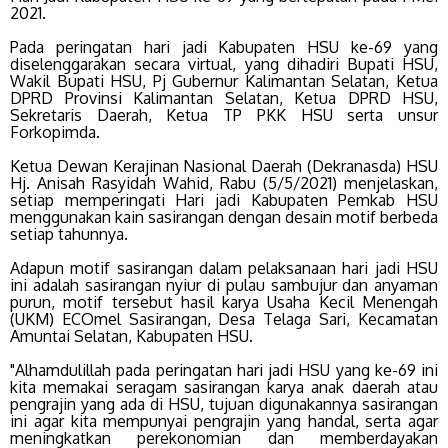
2021.
Pada peringatan hari jadi Kabupaten HSU ke-69 yang
diselenggarakan secara virtual, yang dihadiri Bupati HSU,
Wakil Bupati HSU, Pj Gubernur Kalimantan Selatan, Ketua
DPRD Provinsi Kalimantan Selatan, Ketua DPRD HSU,
Sekretaris Daerah, Ketua TP PKK HSU serta unsur
Forkopimda.
Ketua Dewan Kerajinan Nasional Daerah (Dekranasda) HSU
Hj. Anisah Rasyidah Wahid, Rabu (5/5/2021) menjelaskan,
setiap memperingati Hari jadi Kabupaten Pemkab HSU
menggunakan kain sasirangan dengan desain motif berbeda
setiap tahunnya.
Adapun motif sasirangan dalam pelaksanaan hari jadi HSU
ini adalah sasirangan nyiur di pulau sambujur dan anyaman
purun, motif tersebut hasil karya Usaha Kecil Menengah
(UKM) ECOmel Sasirangan, Desa Telaga Sari, Kecamatan
Amuntai Selatan, Kabupaten HSU.
"Alhamdulillah pada peringatan hari jadi HSU yang ke-69 ini
kita memakai seragam sasirangan karya anak daerah atau
pengrajin yang ada di HSU, tujuan digunakannya sasirangan
ini agar kita mempunyai pengrajin yang handal, serta agar
meningkatkan perekonomian dan memberdayakan