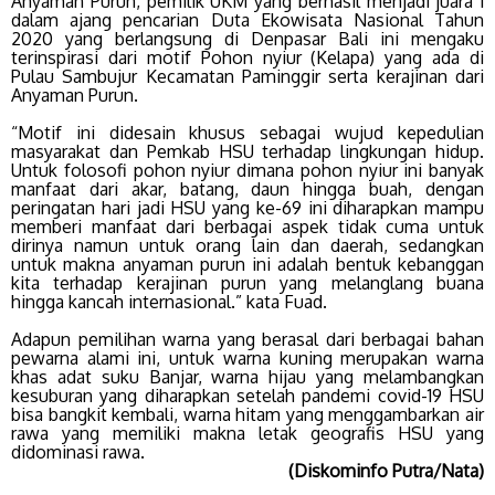
Anyaman Purun, pemilik UKM yang berhasil menjadi juara 1
dalam ajang pencarian Duta Ekowisata Nasional Tahun
2020 yang berlangsung di Denpasar Bali ini mengaku
terinspirasi dari motif Pohon nyiur (Kelapa) yang ada di
Pulau Sambujur Kecamatan Paminggir serta kerajinan dari
Anyaman Purun.
“Motif ini didesain khusus sebagai wujud kepedulian
masyarakat dan Pemkab HSU terhadap lingkungan hidup.
Untuk folosofi pohon nyiur dimana pohon nyiur ini banyak
manfaat dari akar, batang, daun hingga buah, dengan
peringatan hari jadi HSU yang ke-69 ini diharapkan mampu
memberi manfaat dari berbagai aspek tidak cuma untuk
dirinya namun untuk orang lain dan daerah, sedangkan
untuk makna anyaman purun ini adalah bentuk kebanggan
kita terhadap kerajinan purun yang melanglang buana
hingga kancah internasional.” kata Fuad.
Adapun pemilihan warna yang berasal dari berbagai bahan
pewarna alami ini, untuk warna kuning merupakan warna
khas adat suku Banjar, warna hijau yang melambangkan
kesuburan yang diharapkan setelah pandemi covid-19 HSU
bisa bangkit kembali, warna hitam yang menggambarkan air
rawa yang memiliki makna letak geografis HSU yang
didominasi rawa.
(Diskominfo Putra/Nata)