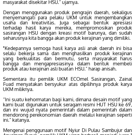
masyarakat disekitar HSU.” ujarnya.
Dengan menggunakan produk pengrajin daerah, sekaligus
menyemangati para pelaku UKM untuk mengembangkan
usaha dan kreativitas. Juga sebagai bentuk apresiasi
terhadap hasil karya mereka, mempromosikan produk
sasirangan HSU dengan kreasi motif barunya, dan sudah
seharusnya kita bangga akan produk kerajinan yang dimiliki.
"Kedepannya semoga hasil karya asli anak daerah ini bisa
selalu bekerja sama dan menghasilkan produk kerajinan
yang berkualitas dan bermutu, serta masyarakat harus
bangga dan mengapresiasinya dalam bentuk membeli
produk atau kerajinan asli buatan HSU.” harap anisah.
Sementara itu pemilik UKM ECOmel Sasirangan, Zainal
Fuad menyatakan bersyukur atas dipilihnya produk karya
UKM miliknya.
“Ini suatu kehormatan bagi kami, dimana desain motif yang
kami buat digunakan untuk seragam resmi HUT HSU ke 69,
dan ini wujud nyata pemerintah dalam pemerintah dalam
mendorong perekonomian daerah melalui kerajinan seperti
ini.” katanya.
Mengenai penggunaan motif Nyiur Di Pulau Sambujur dan