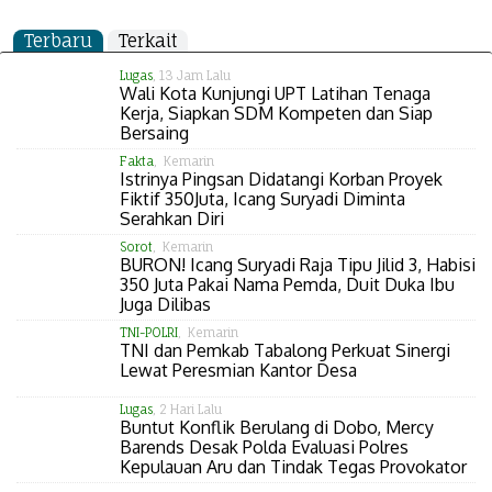
Terbaru
Terkait
Lugas
, 13 Jam Lalu
Wali Kota Kunjungi UPT Latihan Tenaga
Kerja, Siapkan SDM Kompeten dan Siap
Bersaing
Fakta
, Kemarin
Istrinya Pingsan Didatangi Korban Proyek
Fiktif 350Juta, Icang Suryadi Diminta
Serahkan Diri
Sorot
, Kemarin
BURON! Icang Suryadi Raja Tipu Jilid 3, Habisi
350 Juta Pakai Nama Pemda, Duit Duka Ibu
Juga Dilibas
TNI-POLRI
, Kemarin
TNI dan Pemkab Tabalong Perkuat Sinergi
Lewat Peresmian Kantor Desa
Lugas
, 2 Hari Lalu
Buntut Konflik Berulang di Dobo, Mercy
Barends Desak Polda Evaluasi Polres
Kepulauan Aru dan Tindak Tegas Provokator