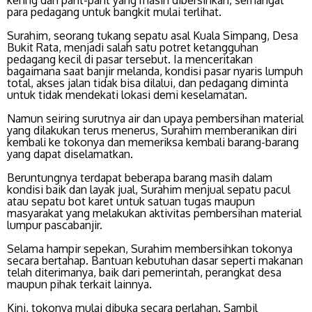
kering dan parit-parit yang masih dibersihkan, semangat
para pedagang untuk bangkit mulai terlihat.
Surahim, seorang tukang sepatu asal Kuala Simpang, Desa
Bukit Rata, menjadi salah satu potret ketangguhan
pedagang kecil di pasar tersebut. Ia menceritakan
bagaimana saat banjir melanda, kondisi pasar nyaris lumpuh
total, akses jalan tidak bisa dilalui, dan pedagang diminta
untuk tidak mendekati lokasi demi keselamatan.
Namun seiring surutnya air dan upaya pembersihan material
yang dilakukan terus menerus, Surahim memberanikan diri
kembali ke tokonya dan memeriksa kembali barang-barang
yang dapat diselamatkan.
Beruntungnya terdapat beberapa barang masih dalam
kondisi baik dan layak jual, Surahim menjual sepatu pacul
atau sepatu bot karet untuk satuan tugas maupun
masyarakat yang melakukan aktivitas pembersihan material
lumpur pascabanjir.
Selama hampir sepekan, Surahim membersihkan tokonya
secara bertahap. Bantuan kebutuhan dasar seperti makanan
telah diterimanya, baik dari pemerintah, perangkat desa
maupun pihak terkait lainnya.
Kini, tokonya mulai dibuka secara perlahan. Sambil