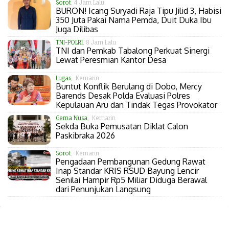
Sorot
, 4 Jam Lalu
BURON! Icang Suryadi Raja Tipu Jilid 3, Habisi
350 Juta Pakai Nama Pemda, Duit Duka Ibu
Juga Dilibas
TNI-POLRI
, 8 Jam Lalu
TNI dan Pemkab Tabalong Perkuat Sinergi
Lewat Peresmian Kantor Desa
Lugas
, Kemarin
Buntut Konflik Berulang di Dobo, Mercy
Barends Desak Polda Evaluasi Polres
Kepulauan Aru dan Tindak Tegas Provokator
Gema Nusa
, Kemarin
Sekda Buka Pemusatan Diklat Calon
Paskibraka 2026
Sorot
, Kemarin
Pengadaan Pembangunan Gedung Rawat
Inap Standar KRIS RSUD Bayung Lencir
Senilai Hampir Rp5 Miliar Diduga Berawal
dari Penunjukan Langsung