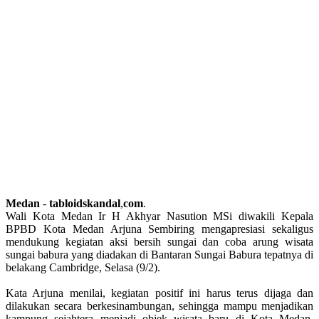
Medan
-
tabloidskandal
,
com
.
Wali Kota Medan Ir H Akhyar Nasution MSi diwakili Kepala
BPBD Kota Medan Arjuna Sembiring mengapresiasi sekaligus
mendukung kegiatan aksi bersih sungai dan coba arung wisata
sungai babura yang diadakan di Bantaran Sungai Babura tepatnya di
belakang Cambridge, Selasa (9/2).
Kata Arjuna menilai, kegiatan positif ini harus terus dijaga dan
dilakukan secara berkesinambungan, sehingga mampu menjadikan
kampung sejahtera menjadi objek wisata baru di Kota Medan.