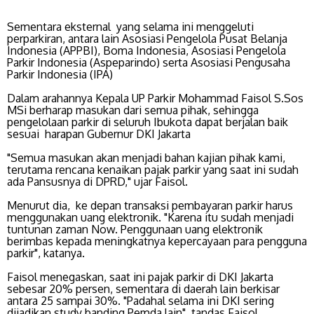
Sementara eksternal yang selama ini menggeluti
perparkiran, antara lain Asosiasi Pengelola Pusat Belanja
Indonesia (APPBI), Boma Indonesia, Asosiasi Pengelola
Parkir Indonesia (Aspeparindo) serta Asosiasi Pengusaha
Parkir Indonesia (IPA)
Dalam arahannya Kepala UP Parkir Mohammad Faisol S.Sos
MSi berharap masukan dari semua pihak, sehingga
pengelolaan parkir di seluruh Ibukota dapat berjalan baik
sesuai harapan Gubernur DKI Jakarta
"Semua masukan akan menjadi bahan kajian pihak kami,
terutama rencana kenaikan pajak parkir yang saat ini sudah
ada Pansusnya di DPRD," ujar Faisol.
Menurut dia, ke depan transaksi pembayaran parkir harus
menggunakan uang elektronik. "Karena itu sudah menjadi
tuntunan zaman Now. Penggunaan uang elektronik
berimbas kepada meningkatnya kepercayaan para pengguna
parkir", katanya.
Faisol menegaskan, saat ini pajak parkir di DKI Jakarta
sebesar 20% persen, sementara di daerah lain berkisar
antara 25 sampai 30%. "Padahal selama ini DKI sering
dijadikan study banding Pemda lain", tandas Faisol.