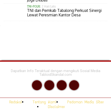
Juga Dilibas
TNI-POLRI
, 2 Hari Lalu
TNI dan Pemkab Tabalong Perkuat Sinergi
Lewat Peresmian Kantor Desa
Dapatkan Info Teraktual dengan mengikuti Sosial Media
TabloidSkandal.com
Redaksi
Tentang Kami
Pedoman Media Siber
Disclaimer