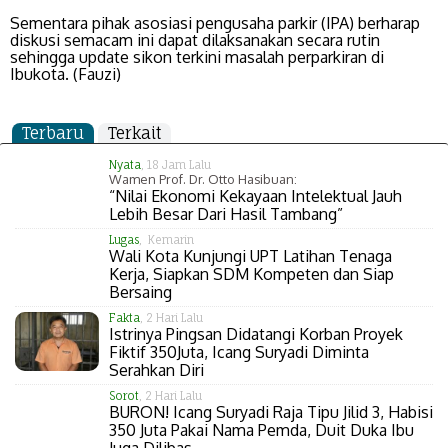
Sementara pihak asosiasi pengusaha parkir (IPA) berharap
diskusi semacam ini dapat dilaksanakan secara rutin
sehingga update sikon terkini masalah perparkiran di
Ibukota. (Fauzi)
Terbaru
Terkait
Nyata
, 18 Jam Lalu
Wamen Prof. Dr. Otto Hasibuan:
“Nilai Ekonomi Kekayaan Intelektual Jauh
Lebih Besar Dari Hasil Tambang”
Lugas
, Kemarin
Wali Kota Kunjungi UPT Latihan Tenaga
Kerja, Siapkan SDM Kompeten dan Siap
Bersaing
Fakta
, 2 Hari Lalu
Istrinya Pingsan Didatangi Korban Proyek
Fiktif 350Juta, Icang Suryadi Diminta
Serahkan Diri
Sorot
, 2 Hari Lalu
BURON! Icang Suryadi Raja Tipu Jilid 3, Habisi
350 Juta Pakai Nama Pemda, Duit Duka Ibu