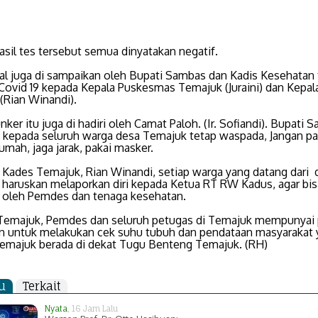
sil tes tersebut semua dinyatakan negatif.
al juga di sampaikan oleh Bupati Sambas dan Kadis Kesehatan 
Covid 19 kepada Kepala Puskesmas Temajuk (Juraini) dan Kepal
(Rian Winandi).
ker itu juga di hadiri oleh Camat Paloh. (Ir. Sofiandi). Bupati 
 kepada seluruh warga desa Temajuk tetap waspada, Jangan pa
rumah, jaga jarak, pakai masker.
Kades Temajuk, Rian Winandi, setiap warga yang datang dari da
i haruskan melaporkan diri kepada Ketua RT RW Kadus, agar bis
l oleh Pemdes dan tenaga kesehatan.
Temajuk, Pemdes dan seluruh petugas di Temajuk mempunyai
n untuk melakukan cek suhu tubuh dan pendataan masyarakat 
majuk berada di dekat Tugu Benteng Temajuk. (RH)
u
Terkait
Nyata
, 16 Jam Lalu