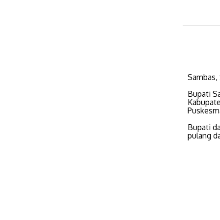
Sambas, 
Bupati S
Kabupate
Puskesma
Bupati d
pulang d