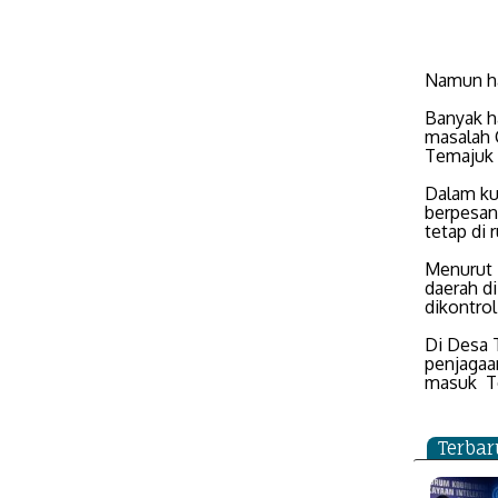
Namun ha
Banyak h
masalah 
Temajuk 
Dalam kun
berpesan
tetap di 
Menurut 
daerah d
dikontro
Di Desa 
penjagaa
masuk Te
Terbar