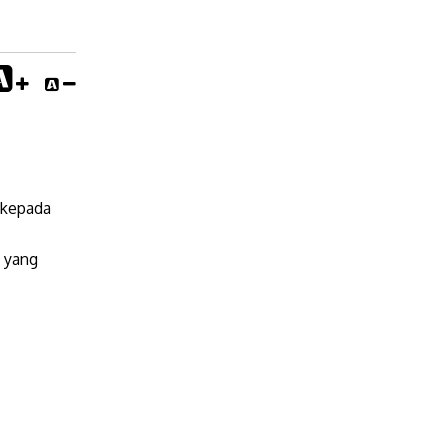
 kepada
i yang
.