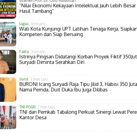
Wamen Prof. Dr. Otto Hasibuan:
“Nilai Ekonomi Kekayaan Intelektual Jauh Lebih Besar 
Hasil Tambang”
Lugas
, Kemarin
Wali Kota Kunjungi UPT Latihan Tenaga Kerja, Siapk
Kompeten dan Siap Bersaing
Fakta
, Kemarin
Istrinya Pingsan Didatangi Korban Proyek Fiktif 350Jut
Suryadi Diminta Serahkan Diri
Sorot
, 2 Hari Lalu
BURON! Icang Suryadi Raja Tipu Jilid 3, Habisi 350 Juta
Nama Pemda, Duit Duka Ibu Juga Dilibas
TNI-POLRI
, 2 Hari Lalu
TNI dan Pemkab Tabalong Perkuat Sinergi Lewat Per
Kantor Desa