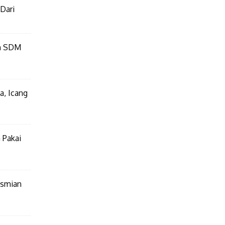
Dari
an SDM
a, Icang
 Pakai
esmian