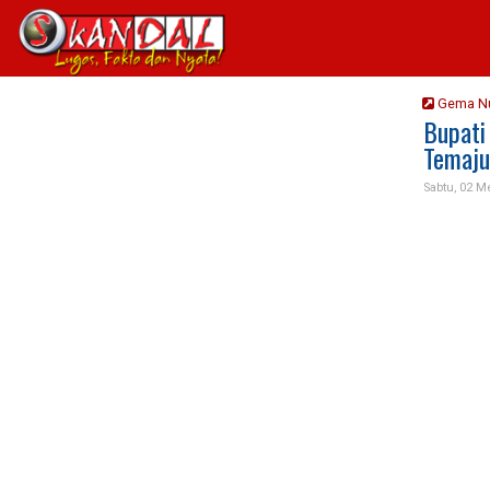
Gema N
Bupati
Temaju
Sabtu, 02 M