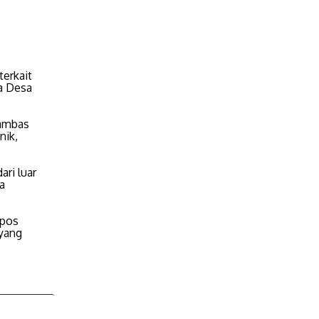
terkait
a Desa
Sambas
nik,
ri luar
a
 pos
yang