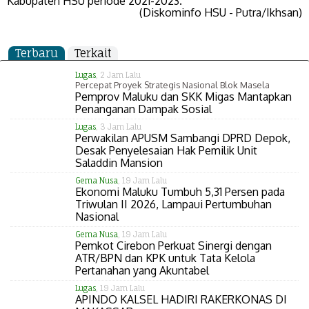
Kabupaten HSU periode 2021-2023.
(Diskominfo HSU - Putra/Ikhsan)
Terbaru
Terkait
Lugas
, 2 Jam Lalu
Percepat Proyek Strategis Nasional Blok Masela
Pemprov Maluku dan SKK Migas Mantapkan
Penanganan Dampak Sosial
Lugas
, 3 Jam Lalu
Perwakilan APUSM Sambangi DPRD Depok,
Desak Penyelesaian Hak Pemilik Unit
Saladdin Mansion
Gema Nusa
, 19 Jam Lalu
Ekonomi Maluku Tumbuh 5,31 Persen pada
Triwulan II 2026, Lampaui Pertumbuhan
Nasional
Gema Nusa
, 19 Jam Lalu
Pemkot Cirebon Perkuat Sinergi dengan
ATR/BPN dan KPK untuk Tata Kelola
Pertanahan yang Akuntabel
Lugas
, 19 Jam Lalu
APINDO KALSEL HADIRI RAKERKONAS DI