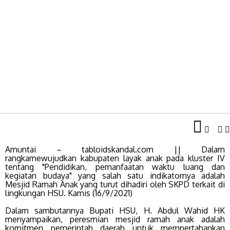
Amuntai – tabloidskandal.com || Dalam
rangkamewujudkan kabupaten layak anak pada kluster IV
tentang "Pendidikan, pemanfaatan waktu luang dan
kegiatan budaya" yang salah satu indikatornya adalah
Mesjid Ramah Anak yang turut dihadiri oleh SKPD terkait di
lingkungan HSU. Kamis (16/9/2021)
Dalam sambutannya Bupati HSU, H. Abdul Wahid HK
menyampaikan, peresmian mesjid ramah anak adalah
komitmen pemerintah daerah untuk mempertahankan