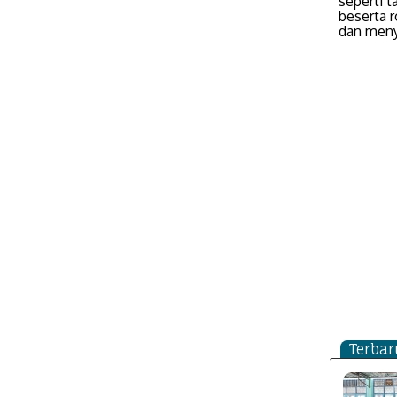
seperti t
beserta 
dan meny
Terbar