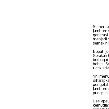
Sementar
Jambore 
generasi
menjadi 
semakin 
Bupati j
Gerakan 
berbagai
bebas. S
tidak sal
"Ini men
diharapk
pengetah
Jambore i
pungkas
Usai ape
kemudian