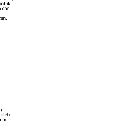
untuk
a dan
tan.
n
roleh
 dan