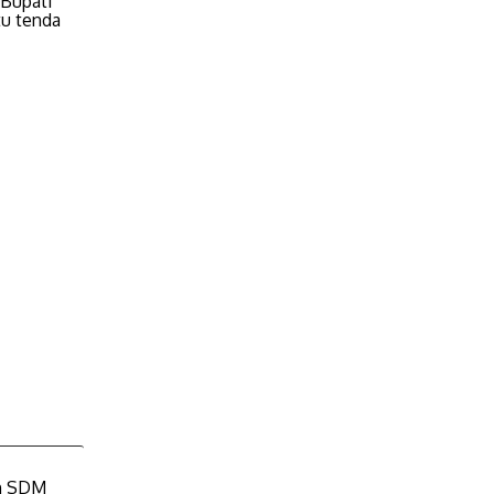
 Bupati
tu tenda
an SDM