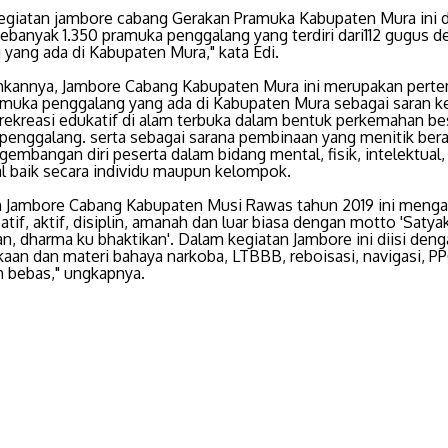
egiatan jambore cabang Gerakan Pramuka Kabupaten Mura ini di
sebanyak 1.350 pramuka penggalang yang terdiri dari112 gugus 
g yang ada di Kabupaten Mura," kata Edi.
kannya, Jambore Cabang Kabupaten Mura ini merupakan pert
amuka penggalang yang ada di Kabupaten Mura sebagai saran k
 rekreasi edukatif di alam terbuka dalam bentuk perkemahan be
penggalang. serta sebagai sarana pembinaan yang menitik ber
embangan diri peserta dalam bidang mental, fisik, intelektual, 
al baik secara individu maupun kelompok.
n Jambore Cabang Kabupaten Musi Rawas tahun 2019 ini meng
atif, aktif, disiplin, amanah dan luar biasa dengan motto 'Satya
, dharma ku bhaktikan'. Dalam kegiatan Jambore ini diisi deng
aan dan materi bahaya narkoba, LTBBB, reboisasi, navigasi, P
n bebas," ungkapnya.