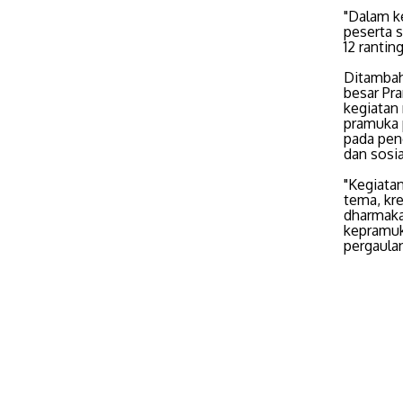
"Dalam k
peserta 
12 rantin
Ditambah
besar Pr
kegiatan
pramuka 
pada peng
dan sosi
"Kegiata
tema, kre
dharmakan
kepramuk
pergaula