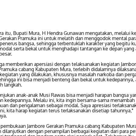
a itu, Bupati Mura, H Hendra Gunawan mengatakan, melalui ke
Gerakan Pramuka ini untuk melatih dan menggodok mental par
 penerus bangsa, sehingga terbentuklah karakter yang begitu k
modal serta bekal untuk menghadapi tantangan ke depan yang
besar.
uga memberikan apersiasi dengan telaksanakan kegiatan Jambo
Pramuka cabang Kabupaten Mura, terlebih didalamnya dilaksan
 kegiatan yang dilakukan, khususnya masalah narkoba dan perg
ehingga ini bisa menjadi benteng dan bekal untuk kedepannya, 
ah langkah.
unjukan anak-anak Musi Rawas bisa menjadi harapan bangsa ya
an kedepannya. Melalu ini, kita ingin bersama-sama menambah
uan dan pengalaman sebagai modal. Saya apresiasi terlaksana
ni, kita harap kegiatan terus terlaksanakan disetiap tahunnya,"
nya.
l pembukaan Jambore Gerakan Pramuka cabang Kabupaten Mura
 dilanjutkan dengan penampilan berbagai kegiatan dari para pe