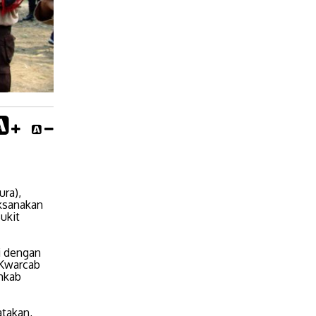
ura),
ksanakan
ukit
i dengan
 Kwarcab
mkab
takan,