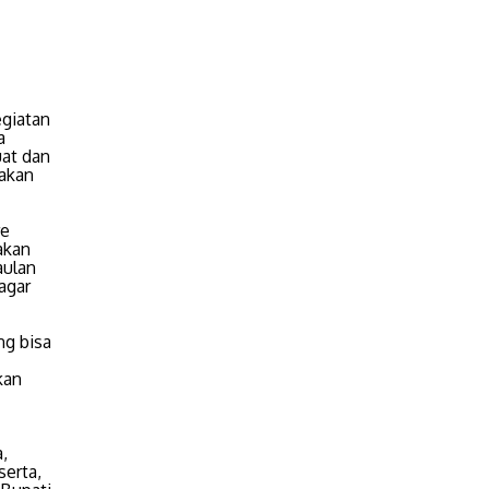
giatan
a
uat dan
 akan
re
akan
aulan
agar
ng bisa
kan
,
serta,