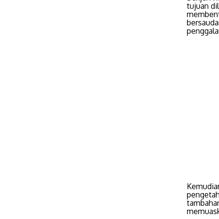
tujuan d
membentu
bersauda
penggala
Kemudian
pengetah
tambahan
memuask