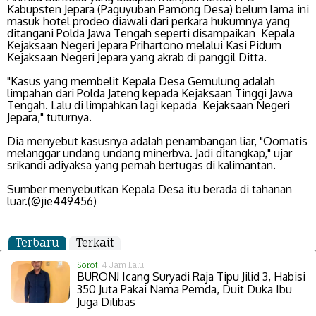
Kabupsten Jepara (Paguyuban Pamong Desa) belum lama ini
masuk hotel prodeo diawali dari perkara hukumnya yang
ditangani Polda Jawa Tengah seperti disampaikan Kepala
Kejaksaan Negeri Jepara Prihartono melalui Kasi Pidum
Kejaksaan Negeri Jepara yang akrab di panggil Ditta.
"Kasus yang membelit Kepala Desa Gemulung adalah
limpahan dari Polda Jateng kepada Kejaksaan Tinggi Jawa
Tengah. Lalu di limpahkan lagi kepada Kejaksaan Negeri
Jepara," tuturnya.
Dia menyebut kasusnya adalah penambangan liar, "Oomatis
melanggar undang undang minerbva. Jadi ditangkap," ujar
srikandi adiyaksa yang pernah bertugas di kalimantan.
Sumber menyebutkan Kepala Desa itu berada di tahanan
luar.(@jie449456)
Terbaru
Terkait
Sorot
, 4 Jam Lalu
BURON! Icang Suryadi Raja Tipu Jilid 3, Habisi
350 Juta Pakai Nama Pemda, Duit Duka Ibu
Juga Dilibas