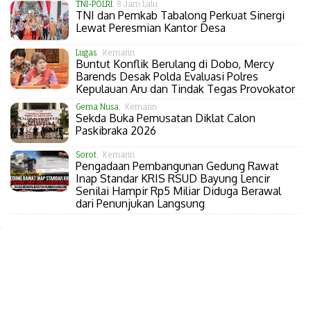
TNI-POLRI
, 8 Jam Lalu
TNI dan Pemkab Tabalong Perkuat Sinergi
Lewat Peresmian Kantor Desa
Lugas
, Kemarin
Buntut Konflik Berulang di Dobo, Mercy
Barends Desak Polda Evaluasi Polres
Kepulauan Aru dan Tindak Tegas Provokator
Gema Nusa
, Kemarin
Sekda Buka Pemusatan Diklat Calon
Paskibraka 2026
Sorot
, Kemarin
Pengadaan Pembangunan Gedung Rawat
Inap Standar KRIS RSUD Bayung Lencir
Senilai Hampir Rp5 Miliar Diduga Berawal
dari Penunjukan Langsung