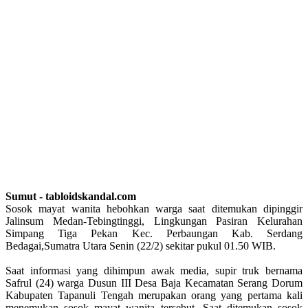
Sumut - tabloidskandal.com
Sosok mayat wanita hebohkan warga saat ditemukan dipinggir
Jalinsum Medan-Tebingtinggi, Lingkungan Pasiran Kelurahan
Simpang Tiga Pekan Kec. Perbaungan Kab. Serdang
Bedagai,Sumatra Utara Senin (22/2) sekitar pukul 01.50 WIB.
Saat informasi yang dihimpun awak media, supir truk bernama
Safrul (24) warga Dusun III Desa Baja Kecamatan Serang Dorum
Kabupaten Tapanuli Tengah merupakan orang yang pertama kali
menemukan sosok mayat wanita tersebut. Saat ditemukan sosok