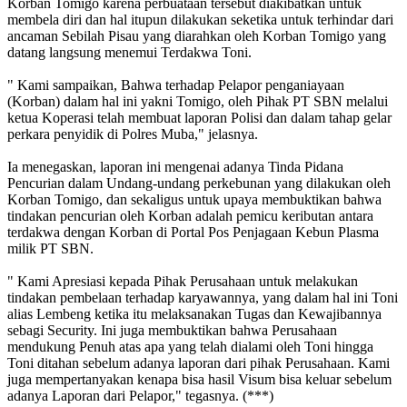
Korban Tomigo karena perbuataan tersebut diakibatkan untuk
membela diri dan hal itupun dilakukan seketika untuk terhindar dari
ancaman Sebilah Pisau yang diarahkan oleh Korban Tomigo yang
datang langsung menemui Terdakwa Toni.
" Kami sampaikan, Bahwa terhadap Pelapor penganiayaan
(Korban) dalam hal ini yakni Tomigo, oleh Pihak PT SBN melalui
ketua Koperasi telah membuat laporan Polisi dan dalam tahap gelar
perkara penyidik di Polres Muba," jelasnya.
Ia menegaskan, laporan ini mengenai adanya Tinda Pidana
Pencurian dalam Undang-undang perkebunan yang dilakukan oleh
Korban Tomigo, dan sekaligus untuk upaya membuktikan bahwa
tindakan pencurian oleh Korban adalah pemicu keributan antara
terdakwa dengan Korban di Portal Pos Penjagaan Kebun Plasma
milik PT SBN.
" Kami Apresiasi kepada Pihak Perusahaan untuk melakukan
tindakan pembelaan terhadap karyawannya, yang dalam hal ini Toni
alias Lembeng ketika itu melaksanakan Tugas dan Kewajibannya
sebagi Security. Ini juga membuktikan bahwa Perusahaan
mendukung Penuh atas apa yang telah dialami oleh Toni hingga
Toni ditahan sebelum adanya laporan dari pihak Perusahaan. Kami
juga mempertanyakan kenapa bisa hasil Visum bisa keluar sebelum
adanya Laporan dari Pelapor," tegasnya. (***)