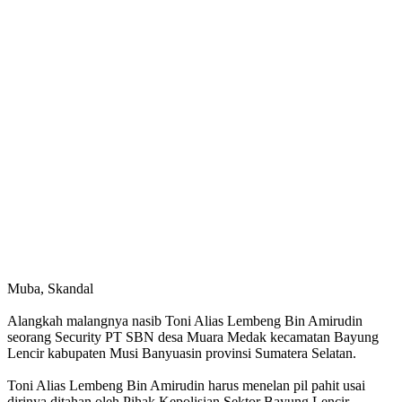
Muba, Skandal
Alangkah malangnya nasib Toni Alias Lembeng Bin Amirudin
seorang Security PT SBN desa Muara Medak kecamatan Bayung
Lencir kabupaten Musi Banyuasin provinsi Sumatera Selatan.
Toni Alias Lembeng Bin Amirudin harus menelan pil pahit usai
dirinya ditahan oleh Pihak Kepolisian Sektor Bayung Lencir.