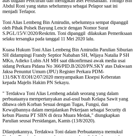
atas dugaan Pencurian dan merugikan aset Perusahaan. Tomigo Bin
Abdul Roni yang status sebelumnya sebagai Pelapor saat ini
menjadi Terlapor.
Toni Alias Lembeng Bin Amirudin, sebelumnya sempat dipanggil
oleh Pihak Polsek Bayung Lencir dengan Nomor Surat
S.PGL/15/V/2020/Reskrim. Toni dipanggil dilakukan Pemeriksaan
selaku tersangka pada tanggal 11 Mei 2020 lalu.
Kuasa Hukum Toni Alias Lembeng Bin Amirudin Parulian Siburian
SH didampingi Frandy Septior Nababan SH, Wijaya Natalia P SH
MKn, Adieko Lubis AH MH saat dikonfirmasi awak media usai
sidang Perkara Pidana No 366/PID.B/2020/PN.SKY atas Dakwaan
Jaksa Penuntut Umum (JPU) Register Perkara PDM-
131/SKY/EOH/2/07/2020 menyampaikan Eksepsi Keberatan
kepada Majelis Hakim PN Sekayu.
" Terdakwa Toni Alias Lembeng adalah seorang yang dalam
perbuataanya mempertanyakan asal-usul buah Kelapa Sawit yang
dibawa oleh Korban Sesuai dengan Tugas, Fungsi, dan
Kewajibannya dalam menjalankan Pekerjaan sebagai Security di
kebun Plasma PT SBN di deza Muara Medak," diungkapkan
Parulian seusai Persidangan, Kamis (13/8/2020).
Dilanjutkannya, Terdakwa Toni dalam Perbuatannya memukul