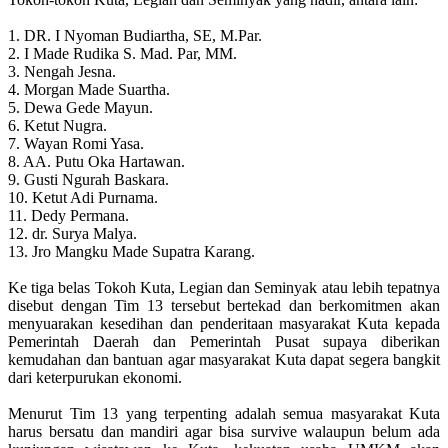
1. DR. I Nyoman Budiartha, SE, M.Par.
2. I Made Rudika S. Mad. Par, MM.
3. Nengah Jesna.
4. Morgan Made Suartha.
5. Dewa Gede Mayun.
6. Ketut Nugra.
7. Wayan Romi Yasa.
8. AA. Putu Oka Hartawan.
9. Gusti Ngurah Baskara.
10. Ketut Adi Purnama.
11. Dedy Permana.
12. dr. Surya Malya.
13. Jro Mangku Made Supatra Karang.
Ke tiga belas Tokoh Kuta, Legian dan Seminyak atau lebih tepatnya
disebut dengan Tim 13 tersebut bertekad dan berkomitmen akan
menyuarakan kesedihan dan penderitaan masyarakat Kuta kepada
Pemerintah Daerah dan Pemerintah Pusat supaya diberikan
kemudahan dan bantuan agar masyarakat Kuta dapat segera bangkit
dari keterpurukan ekonomi.
Menurut Tim 13 yang terpenting adalah semua masyarakat Kuta
harus bersatu dan mandiri agar bisa survive walaupun belum ada