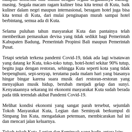
masing. Segala macam ragam kuliner bisa kita temui di Kuta, baik
kuliner dalam negri maupun internasional, beragam hotel juga bisa
kita temui di Kuta, dari mulai penginapan murah sampai hotel
berbintang, semua ada di Kuta.
Selama puluhan tahun masyarakat Kuta dan pantainya telah
memberikan pemasukan devisa yang tidak sedikit bagi Pemerintah
Kabupaten Badung, Pemerintah Propinsi Bali maupun Pemerintah
Pusat.
Tetapi setelah terkena pandemi Covid-19, tidak ada lagi wisatawan
yang datang ke Kuta, toko-toko tutup, hotel-hotel sekitar 90% tutup,
begitu juga dengan restoran, sehingga Kuta seperti kota yang tidak
berpenghuni, sepi-senyap, terutama pada malam hari yang biasanya
hingar bingar karena suara musik dari restoran-restoran yang
menyajikan musik hidup, berubah menjadi gelap dan sunyi.
Kenyataannya sekarang ini ekonomi masyarakat Kuta sudah berada
pada titik terendah akibat Pandemi Covid-19.
Melihat kondisi ekonomi yang sangat parah tersebut, sejumlah
Tokoh Masyarakat Kuta, Legian dan Seminyak berkumpul di
Simpang Inn Kuta, mengadakan petemuan, membicarakan hal ini
dan mencari jalan keluarnya.
Tokoh-tokoh Kuta, Legian dan Seminyak yang hadir, antara lain: