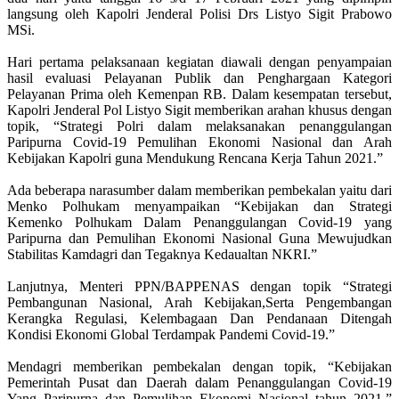
langsung oleh Kapolri Jenderal Polisi Drs Listyo Sigit Prabowo
MSi.
Hari pertama pelaksanaan kegiatan diawali dengan penyampaian
hasil evaluasi Pelayanan Publik dan Penghargaan Kategori
Pelayanan Prima oleh Kemenpan RB. Dalam kesempatan tersebut,
Kapolri Jenderal Pol Listyo Sigit memberikan arahan khusus dengan
topik, “Strategi Polri dalam melaksanakan penanggulangan
Paripurna Covid-19 Pemulihan Ekonomi Nasional dan Arah
Kebijakan Kapolri guna Mendukung Rencana Kerja Tahun 2021.”
Ada beberapa narasumber dalam memberikan pembekalan yaitu dari
Menko Polhukam menyampaikan “Kebijakan dan Strategi
Kemenko Polhukam Dalam Penanggulangan Covid-19 yang
Paripurna dan Pemulihan Ekonomi Nasional Guna Mewujudkan
Stabilitas Kamdagri dan Tegaknya Kedaualtan NKRI.”
Lanjutnya, Menteri PPN/BAPPENAS dengan topik “Strategi
Pembangunan Nasional, Arah Kebijakan,Serta Pengembangan
Kerangka Regulasi, Kelembagaan Dan Pendanaan Ditengah
Kondisi Ekonomi Global Terdampak Pandemi Covid-19.”
Mendagri memberikan pembekalan dengan topik, “Kebijakan
Pemerintah Pusat dan Daerah dalam Penanggulangan Covid-19
Yang Paripurna dan Pemulihan Ekonomi Nasional tahun 2021.”