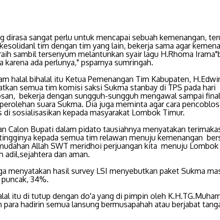
g dirasa sangat perlu untuk mencapai sebuah kemenangan, ter
kesolidanl tim dengan tim yang lain, bekerja sama agar kemen
a raih sambil tersenyum melantunkan syair lagu H.Rhoma Irama
a karena ada perlunya," psparnya sumringah.
lam halal bihalal itu Ketua Pemenangan Tim Kabupaten, H.Edwi
tkan semua tim komisi saksi Sukma stanbay di TPS pada hari
san, bekerja dengan sungguh-sungguh mengawal sampai final
perolehan suara Sukma. Dia juga meminta agar cara pencoblo
us di sosialisasikan kepada masyarakat Lombok Timur.
n Calon Bupati dalam pidato tausiahnya menyatakan terimaka
-tingginya kepada semua tim relawan menuju kemenangan ber
udahan Allah SWT meridhoi perjuangan kita menuju Lombok
h adil,sejahtera dan aman.
ga menyatakan hasil survey LSI menyebutkan paket Sukma ma
i puncak, 34%.
halal itu di tutup dengan do'a yang di pimpin oleh K.H.TG.Muh
n para hadirin semua lansung bermusapahah atau berjabat tang