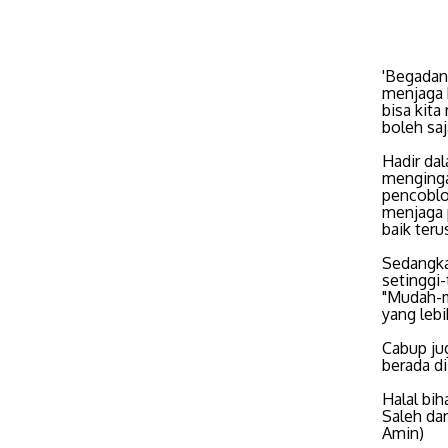
'Begadan
menjaga 
bisa kit
boleh saj
Hadir da
menginga
pencoblo
menjaga 
baik ter
Sedangka
setinggi
"Mudah-m
yang lebi
Cabup ju
berada d
Halal bi
Saleh da
Amin)