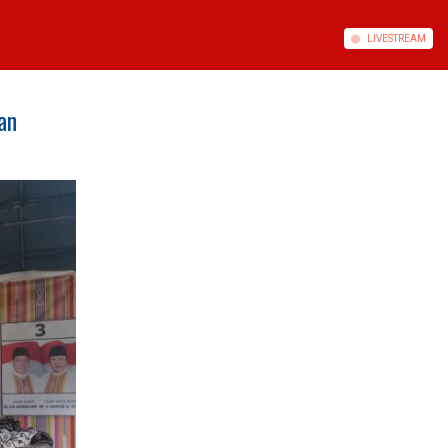
LIVE
STREAM
an