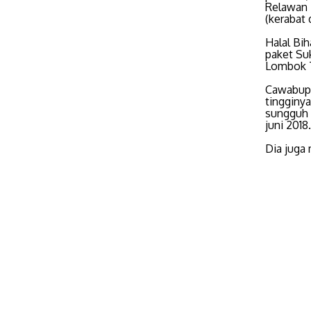
Relawan 
(kerabat
Halal Bih
paket Su
Lombok T
Cawabup 
tingginy
sungguh 
juni 2018.
Dia juga