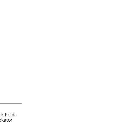
ak Polda
okator