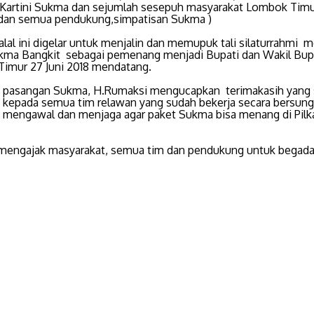
Kartini Sukma dan sejumlah sesepuh masyarakat Lombok Tim
 dan semua pendukung,simpatisan Sukma )
alal ini digelar untuk menjalin dan memupuk tali silaturrahmi 
kma Bangkit sebagai pemenang menjadi Bupati dan Wakil Bup
imur 27 Juni 2018 mendatang.
pasangan Sukma, H.Rumaksi mengucapkan terimakasih yang s
a kepada semua tim relawan yang sudah bekerja secara bersun
mengawal dan menjaga agar paket Sukma bisa menang di Pilk
 mengajak masyarakat, semua tim dan pendukung untuk begada