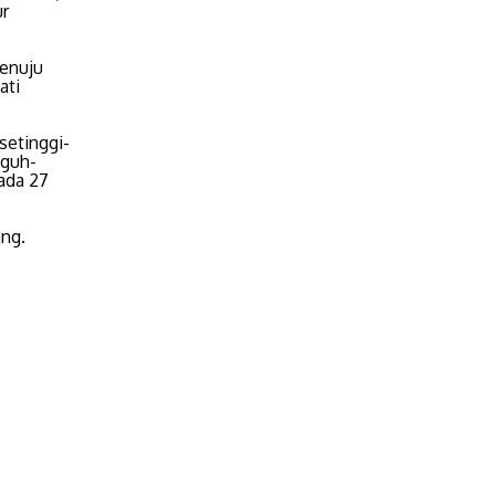
ur
menuju
ati
etinggi-
gguh-
ada 27
ng.