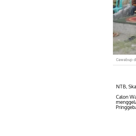
Cawabup da
NTB, Ska
Calon Wa
menggela
Pringgeb