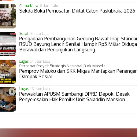
Gema Nusa
, 5 Jam Lalu
Sekda Buka Pemusatan Diklat Calon Paskibraka 2026
Sorot
, 9 Jam Lalu
Pengadaan Pembangunan Gedung Rawat Inap Standa
RSUD Bayung Lencir Senilai Hampir Rp5 Miliar Diduga
Berawal dari Penunjukan Langsung
Lugas
, 14 Jam Lalu
Percepat Proyek Strategis Nasional Blok Masela
Pemprov Maluku dan SKK Migas Mantapkan Penanga
Dampak Sosial
Lugas
, 15 Jam Lalu
Perwakilan APUSM Sambangi DPRD Depok, Desak
Penyelesaian Hak Pemilik Unit Saladdin Mansion