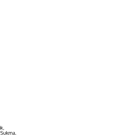
k,
u Sukma,