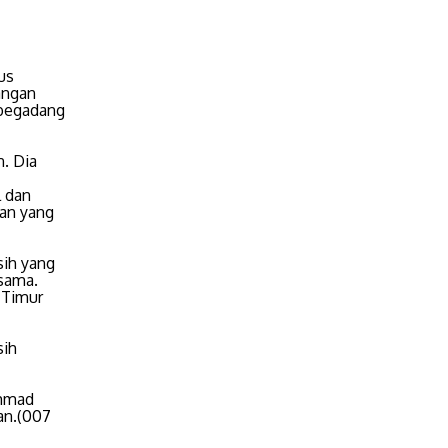
us
angan
"begadang
n. Dia
 dan
san yang
sih yang
sama.
 Timur
sih
ammad
an.(007