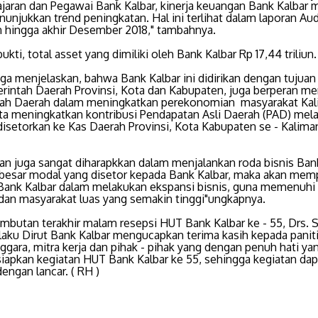
ajaran dan Pegawai Bank Kalbar, kinerja keuangan Bank Kalbar 
unjukkan trend peningkatan. Hal ini terlihat dalam laporan Au
 hingga akhir Desember 2018," tambahnya.
ukti, total asset yang dimiliki oleh Bank Kalbar Rp 17,44 triliun.
ga menjelaskan, bahwa Bank Kalbar ini didirikan dengan tujuan
rintah Daerah Provinsi, Kota dan Kabupaten, juga berperan 
ah Daerah dalam meningkatkan perekonomian masyarakat Kal
rta meningkatkan kontribusi Pendapatan Asli Daerah (PAD) mela
disetorkan ke Kas Daerah Provinsi, Kota Kabupaten se - Kalima
an juga sangat diharapkkan dalam menjalankan roda bisnis Bank
besar modal yang disetor kepada Bank Kalbar, maka akan me
Bank Kalbar dalam melakukan ekspansi bisnis, guna memenuhi
dan masyarakat luas yang semakin tinggi"ungkapnya.
mbutan terakhir malam resepsi HUT Bank Kalbar ke - 55, Drs. 
elaku Dirut Bank Kalbar mengucapkan terima kasih kepada panit
gara, mitra kerja dan pihak - pihak yang dengan penuh hati ya
apkan kegiatan HUT Bank Kalbar ke 55, sehingga kegiatan dap
dengan lancar. ( RH )