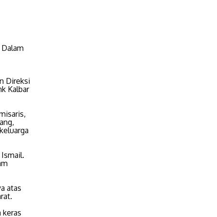
s Dalam
n Direksi
k Kalbar
misaris,
ang,
 keluarga
Ismail.
lam
a atas
rat.
a keras