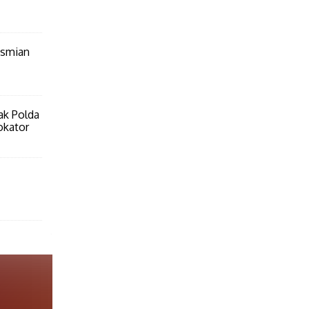
esmian
ak Polda
okator