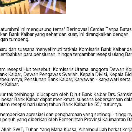
laturahmi ini mengusung tema" Berinovasi Cerdas Tanpa Bata
an Bank Kalbar yang sehat dan kuat, ini dirangkaikan dengan
gan tumpeng.
aru dan suasana menyelimuti tatkala Komisaris Bank Kalbar da
mbahkan para pensiunan, hingga tergambar resepsi ulang Ban
lam resepsi Hut tersebut, Komisaris Utama, anggota Dewan Ko
Bank Kalbar, Dewan Pengawas Syariah, Kepala Divisi, Kepala Bid
sebelumnya, Pensiunan Bank Kalbar, Karyawan - karyawati serta
k Kalbar.
ur tak terhingga diucapkan oleh Dirut Bank Kalbar Drs. Samsir 
a besar Bank Kalbar dapat menikmati suasana kebersamaan da
lam resepsi hari ulang tahun Bank Kalbar ke 55," tuturnya.
 memberikan apresiasi dan penghargaan yang setinggi - tingginy
 penuh yang diberikan oleh Pemerintah Provinsi Kalimantan Ba
n Allah SWT, Tuhan Yang Maha Kuasa, Alhamdulillah berkat kerj