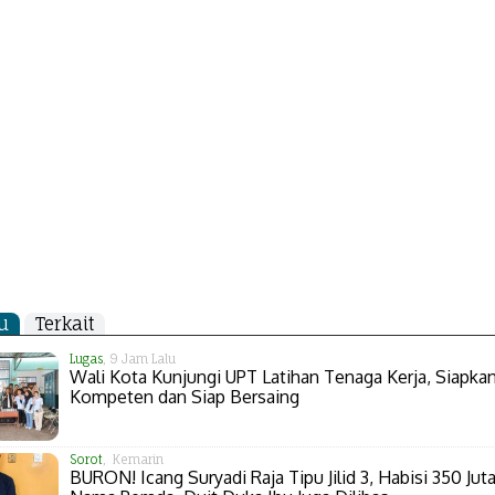
u
Terkait
Lugas
, 9 Jam Lalu
Wali Kota Kunjungi UPT Latihan Tenaga Kerja, Siapk
Kompeten dan Siap Bersaing
Sorot
, Kemarin
BURON! Icang Suryadi Raja Tipu Jilid 3, Habisi 350 Juta