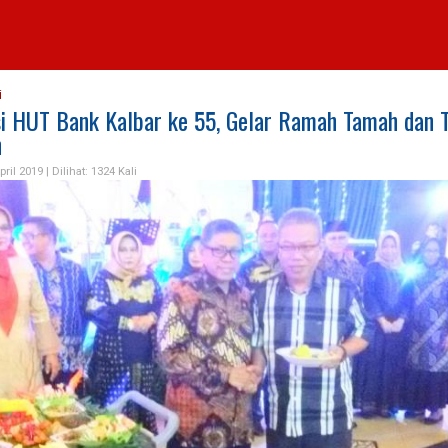
i
i HUT Bank Kalbar ke 55, Gelar Ramah Tamah dan 
n
pril 2019 |
Dilihat: 1324 Kali