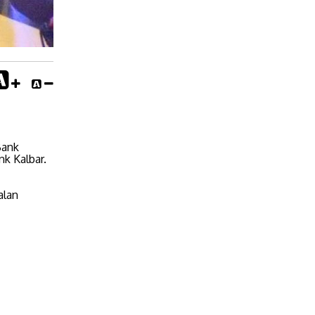
Bank
k Kalbar.
alan