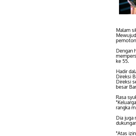
Malam si
Mewujudk
pemoton
Dengan h
memperse
ke 55.
Hadir da
Direksi 
Direksi 
besar Ban
Rasa syuk
"Keluarg
rangka ma
Dia juga
dukungan
"Atas izi