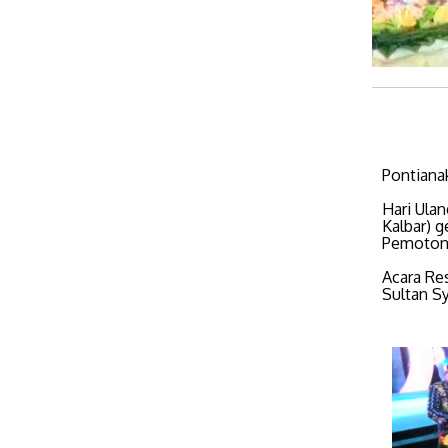
Pontian
Hari Ula
Kalbar) 
Pemotong
Acara Re
Sultan S