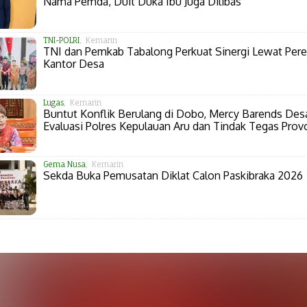
Nama Pemda, Duit Duka Ibu Juga Dilibas
TNI-POLRI
, Kemarin
TNI dan Pemkab Tabalong Perkuat Sinergi Lewat Per
Kantor Desa
Lugas
, Kemarin
Buntut Konflik Berulang di Dobo, Mercy Barends Des
Evaluasi Polres Kepulauan Aru dan Tindak Tegas Prov
Gema Nusa
, Kemarin
Sekda Buka Pemusatan Diklat Calon Paskibraka 2026