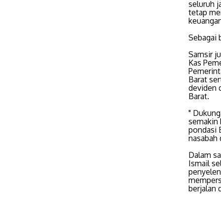
seluruh j
tetap men
keuangan
Sebagai b
Samsir ju
Kas Peme
Pemerint
Barat se
deviden 
Barat.
" Dukung
semakin 
pondasi 
nasabah 
Dalam sa
Ismail s
penyeleng
mempersi
berjalan 