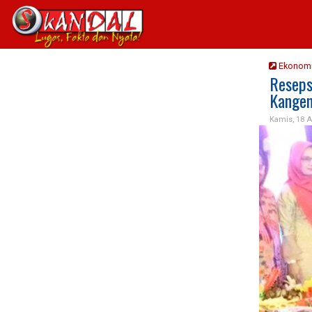
Ekonom
Reseps
Kange
Kamis, 18 A