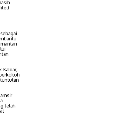
masih
dited
 sebagai
membantu
imantan
lui
ntan
 Kalbar,
mperkokoh
 tuntutan
Samsir
ia
ng telah
at