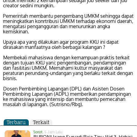
untuk memiliki 2 kemampuan sebagai job seeker dan job
creator sedini mungkin.
Pemerintah membantu pengembang UMKM sehingga dapat
meningkatkan konrtribusi UMKM terhadap ekonomi daerah,
mengatasi pengangguran dan menurunkan angka
kemiskinan.
Upaya apa yang dilakukan agar program KKU ini dapat
dirasakan manfaatnya oleh berbagai kalangan ?
Membekali mahasiswa dengan kemampuan praktis terkait
dengan tujuan KKU yani; pengembangan, pendampingan
dan fasilitasi UMKM. Memahami kultur masyarakat dan
peraturan perundang-undangan yang berlaku terkait dengan
bisnis.
Dosen Pembimbing Lapangan (DPL) dan Asisten Dosen
Pembimbing Lapangan (ADPL) memberikan pendampingan
ke mahasiswa yang intensip dan membantu pemecahan
masalah di lapangan. (Sutrisno/Rbg).
Terbaru
Terkait
Sorot
, 5 Jam Lalu