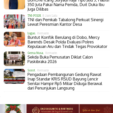
BURON! Icang Suryadi Raja Tipu Jilid 3, Habisi
350 Juta Pakai Nama Pemda, Duit Duka Ibu
Juga Dilibas
TNI-POLRI
, 8 Jam Lalu
TNI dan Pemkab Tabalong Perkuat Sinergi
Lewat Peresmian Kantor Desa
Lugas
, Kemarin
Buntut Konflik Berulang di Dobo, Mercy
Barends Desak Polda Evaluasi Polres
Kepulauan Aru dan Tindak Tegas Provokator
Gema Nusa
, Kemarin
Sekda Buka Pemusatan Diklat Calon
Paskibraka 2026
Sorot
, Kemarin
Pengadaan Pembangunan Gedung Rawat
Inap Standar KRIS RSUD Bayung Lencir
Senilai Hampir Rp5 Miliar Diduga Berawal
dari Penunjukan Langsung