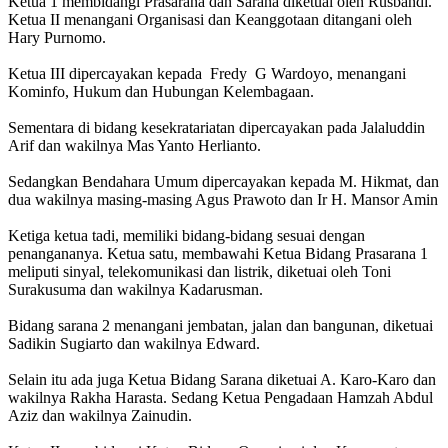
Ketua 1 membidangi Prasarana dan Sarana diketuai oleh Rusbandi.
Ketua II menangani Organisasi dan Keanggotaan ditangani oleh
Hary Purnomo.
Ketua III dipercayakan kepada Fredy G Wardoyo, menangani
Kominfo, Hukum dan Hubungan Kelembagaan.
Sementara di bidang kesekratariatan dipercayakan pada Jalaluddin
Arif dan wakilnya Mas Yanto Herlianto.
Sedangkan Bendahara Umum dipercayakan kepada M. Hikmat, dan
dua wakilnya masing-masing Agus Prawoto dan Ir H. Mansor Amin
Ketiga ketua tadi, memiliki bidang-bidang sesuai dengan
penangananya. Ketua satu, membawahi Ketua Bidang Prasarana 1
meliputi sinyal, telekomunikasi dan listrik, diketuai oleh Toni
Surakusuma dan wakilnya Kadarusman.
Bidang sarana 2 menangani jembatan, jalan dan bangunan, diketuai
Sadikin Sugiarto dan wakilnya Edward.
Selain itu ada juga Ketua Bidang Sarana diketuai A. Karo-Karo dan
wakilnya Rakha Harasta. Sedang Ketua Pengadaan Hamzah Abdul
Aziz dan wakilnya Zainudin.