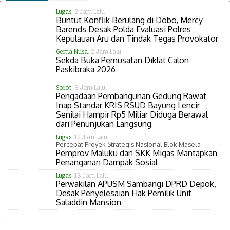
Lugas
, 2 Jam Lalu
Buntut Konflik Berulang di Dobo, Mercy
Barends Desak Polda Evaluasi Polres
Kepulauan Aru dan Tindak Tegas Provokator
Gema Nusa
, 2 Jam Lalu
Sekda Buka Pemusatan Diklat Calon
Paskibraka 2026
Sorot
, 6 Jam Lalu
Pengadaan Pembangunan Gedung Rawat
Inap Standar KRIS RSUD Bayung Lencir
Senilai Hampir Rp5 Miliar Diduga Berawal
dari Penunjukan Langsung
Lugas
, 12 Jam Lalu
Percepat Proyek Strategis Nasional Blok Masela
Pemprov Maluku dan SKK Migas Mantapkan
Penanganan Dampak Sosial
Lugas
, 13 Jam Lalu
Perwakilan APUSM Sambangi DPRD Depok,
Desak Penyelesaian Hak Pemilik Unit
Saladdin Mansion