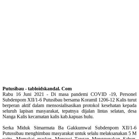
Putusibau - tabloidskandal. Com
Rabu 16 Juni 2021 - Di masa pandemi COVID -19, Personel
Subdenpom XII/1-6 Putusibau bersama Koramil 1206-12 Kalis turut
berperan aktif dalam mensosialisasikan protokol kesehatan kepada
seluruh lapisan masyarakat, tepatnya dijalan lintas selatan, desa
Nanga Kalis kecamatan kalis kab.kapuas hulu.
Serka Miduk Simarmata Ba Gakkumwal Subdenpom XII/1-6
Putussibau menghimbau masyarakat untuk selalu melaksanakan 5 M
yaitu, Memakai masker, Mencuci Tangan Menggunakan Sabun,