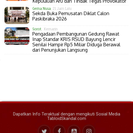
Kepulauan Aru dan Tindak Tegas Provokator
Gema Nusa
, 21 Jam Lalu
Sekda Buka Pemusatan Diklat Calon
Paskibraka 2026
Sorot
, Kemarin
Pengadaan Pembangunan Gedung Rawat
Inap Standar KRIS RSUD Bayung Lencir
Senilai Hampir Rp5 Miliar Diduga Berawal
dari Penunjukan Langsung
Dapatkan Info Teraktual dengan mengikuti Sosial Media
TabloidSkandal.com