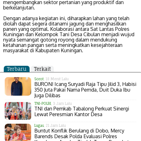
mengembangkan sektor pertanian yang produktif dan
berkelanjutan.
Dengan adanya kegiatan ini, diharapkan lahan yang telah
diolah dapat segera ditanami jagung dan menghasilkan
panen yang optimal. Kolaborasi antara Sat Lantas Polres
Kuningan dan Kelompok Tani Desa Cibulan menjadi wujud
nyata semangat gotong royong dalam mendukung
ketahanan pangan serta meningkatkan kesejahteraan
masyarakat di Kabupaten Kuningan.
Terbaru
Terkait
Sorot
, 18 Menit Lalu
BURON! Icang Suryadi Raja Tipu Jilid 3, Habisi
350 Juta Pakai Nama Pemda, Duit Duka Ibu
Juga Dilibas
TNI-POLRI
, 3 Jam Lalu
TNI dan Pemkab Tabalong Perkuat Sinergi
Lewat Peresmian Kantor Desa
Lugas
, 21 Jam Lalu
Buntut Konflik Berulang di Dobo, Mercy
Barends Desak Polda Evaluasi Polres