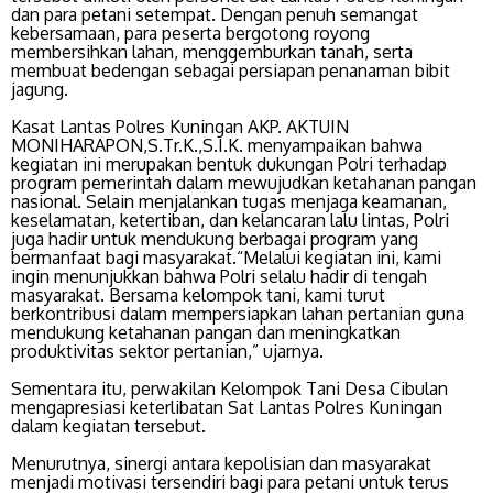
dan para petani setempat. Dengan penuh semangat
kebersamaan, para peserta bergotong royong
membersihkan lahan, menggemburkan tanah, serta
membuat bedengan sebagai persiapan penanaman bibit
jagung.
Kasat Lantas Polres Kuningan AKP. AKTUIN
MONIHARAPON,S.Tr.K.,S.I.K. menyampaikan bahwa
kegiatan ini merupakan bentuk dukungan Polri terhadap
program pemerintah dalam mewujudkan ketahanan pangan
nasional. Selain menjalankan tugas menjaga keamanan,
keselamatan, ketertiban, dan kelancaran lalu lintas, Polri
juga hadir untuk mendukung berbagai program yang
bermanfaat bagi masyarakat.“Melalui kegiatan ini, kami
ingin menunjukkan bahwa Polri selalu hadir di tengah
masyarakat. Bersama kelompok tani, kami turut
berkontribusi dalam mempersiapkan lahan pertanian guna
mendukung ketahanan pangan dan meningkatkan
produktivitas sektor pertanian,” ujarnya.
Sementara itu, perwakilan Kelompok Tani Desa Cibulan
mengapresiasi keterlibatan Sat Lantas Polres Kuningan
dalam kegiatan tersebut.
Menurutnya, sinergi antara kepolisian dan masyarakat
menjadi motivasi tersendiri bagi para petani untuk terus