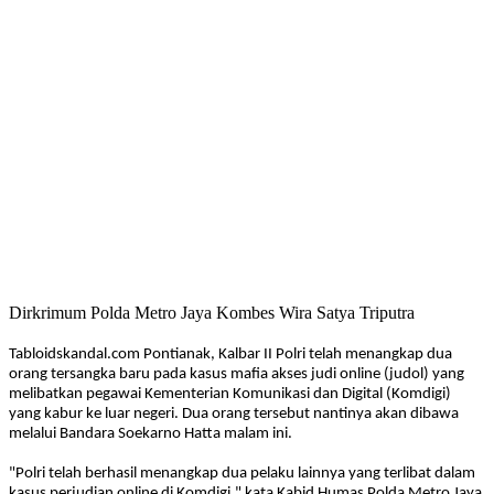
Dirkrimum Polda Metro Jaya Kombes Wira Satya Triputra
Tabloidskandal.com Pontianak, Kalbar II Polri telah menangkap dua
orang tersangka baru pada kasus mafia akses judi online (judol) yang
melibatkan pegawai Kementerian Komunikasi dan Digital (Komdigi)
yang kabur ke luar negeri. Dua orang tersebut nantinya akan dibawa
melalui Bandara Soekarno Hatta malam ini.
"Polri telah berhasil menangkap dua pelaku lainnya yang terlibat dalam
kasus perjudian online di Komdigi," kata Kabid Humas Polda Metro Jaya