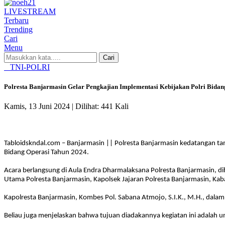
LIVE
STREAM
Terbaru
Trending
Cari
Menu
Cari
TNI-POLRI
Polresta Banjarmasin Gelar Pengkajian Implementasi Kebijakan Polri Bida
Kamis, 13 Juni 2024 |
Dilihat: 441 Kali
Tabloidskndal.com – Banjarmasin || Polresta Banjarmasin kedatangan tamu
Bidang Operasi Tahun 2024.
Acara berlangsung di Aula Endra Dharmalaksana Polresta Banjarmasin, di
Utama Polresta Banjarmasin, Kapolsek Jajaran Polresta Banjarmasin, Kabag 
Kapolresta Banjarmasin, Kombes Pol. Sabana Atmojo, S.I.K., M.H., dal
Beliau juga menjelaskan bahwa tujuan diadakannya kegiatan ini adalah u