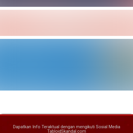
Dapatkan Info Teraktual dengan mengikuti Sosial Media
TabloidSkandal.com