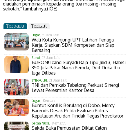
diadakan pembinaan kepada orang tua masing- masing
sekolah," tambahnya.(JOE)
Terbaru
Terkait
Lugas
, 2 Jam Lalu
Wali Kota Kunjungi UPT Latihan Tenaga
Kerja, Siapkan SDM Kompeten dan Siap
Bersaing
Sorot
, 17 Jam Lalu
BURON! Icang Suryadi Raja Tipu Jilid 3, Habisi
350 Juta Pakai Nama Pemda, Duit Duka Ibu
Juga Dilibas
TNI-POLRI
, 21 Jam Lalu
TNI dan Pemkab Tabalong Perkuat Sinergi
Lewat Peresmian Kantor Desa
Lugas
, Kemarin
Buntut Konflik Berulang di Dobo, Mercy
Barends Desak Polda Evaluasi Polres
Kepulauan Aru dan Tindak Tegas Provokator
Gema Nusa
, Kemarin
Sekda Buka Pemusatan Diklat Calon