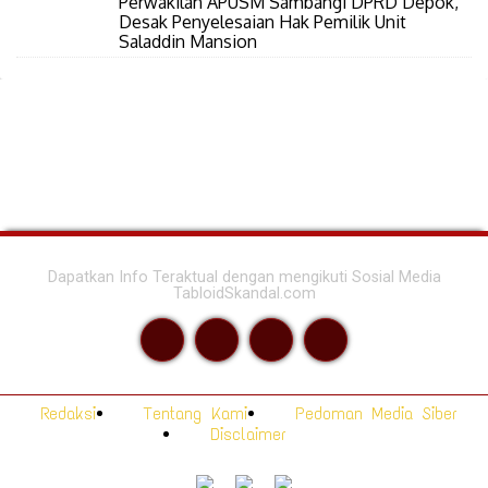
Perwakilan APUSM Sambangi DPRD Depok,
Desak Penyelesaian Hak Pemilik Unit
Saladdin Mansion
Dapatkan Info Teraktual dengan mengikuti Sosial Media
TabloidSkandal.com
Redaksi
Tentang Kami
Pedoman Media Siber
Disclaimer