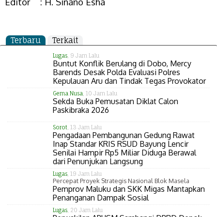
Editor :
H. Sinano Esha
Terbaru
Terkait
Lugas
, 9 Jam Lalu
Buntut Konflik Berulang di Dobo, Mercy
Barends Desak Polda Evaluasi Polres
Kepulauan Aru dan Tindak Tegas Provokator
Gema Nusa
, 10 Jam Lalu
Sekda Buka Pemusatan Diklat Calon
Paskibraka 2026
Sorot
, 13 Jam Lalu
Pengadaan Pembangunan Gedung Rawat
Inap Standar KRIS RSUD Bayung Lencir
Senilai Hampir Rp5 Miliar Diduga Berawal
dari Penunjukan Langsung
Lugas
, 19 Jam Lalu
Percepat Proyek Strategis Nasional Blok Masela
Pemprov Maluku dan SKK Migas Mantapkan
Penanganan Dampak Sosial
Lugas
, 20 Jam Lalu