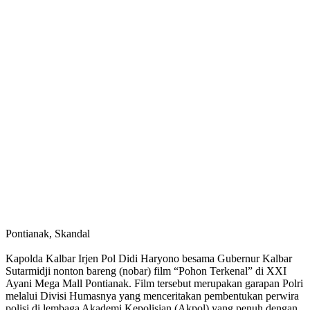
Pontianak, Skandal
Kapolda Kalbar Irjen Pol Didi Haryono besama Gubernur Kalbar
Sutarmidji nonton bareng (nobar) film “Pohon Terkenal” di XXI
Ayani Mega Mall Pontianak. Film tersebut merupakan garapan Polri
melalui Divisi Humasnya yang menceritakan pembentukan perwira
polisi di lembaga Akademi Kepolisian (Akpol) yang penuh dengan