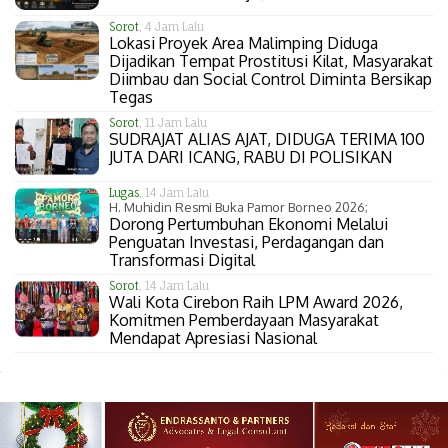
Sorot
, 4 Jam Lalu
Lokasi Proyek Area Malimping Diduga
Dijadikan Tempat Prostitusi Kilat, Masyarakat
Diimbau dan Social Control Diminta Bersikap
Tegas
Sorot
, 11 Jam Lalu
SUDRAJAT ALIAS AJAT, DIDUGA TERIMA 100
JUTA DARI ICANG, RABU DI POLISIKAN
Lugas
, 14 Jam Lalu
H. Muhidin Resmi Buka Pamor Borneo 2026;
Dorong Pertumbuhan Ekonomi Melalui
Penguatan Investasi, Perdagangan dan
Transformasi Digital
Sorot
, 14 Jam Lalu
Wali Kota Cirebon Raih LPM Award 2026,
Komitmen Pemberdayaan Masyarakat
Mendapat Apresiasi Nasional