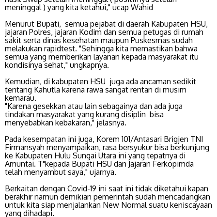
meninggal ) yang kita ketahui," ucap Wahid
Menurut Bupati, semua pejabat di daerah Kabupaten HSU,
jajaran Polres, jajaran Kodim dan semua petugas di rumah
sakit serta dinas kesehatan maupun Puskesmas sudah
melakukan rapidtest. "Sehingga kita memastikan bahwa
semua yang memberikan layanan kepada masyarakat itu
kondisinya sehat," ungkapnya.
Kemudian, di kabupaten HSU juga ada ancaman sedikit
tentang Kahutla karena rawa sangat rentan di musim
kemarau.
​"Karena gesekkan atau lain sebagainya dan ada juga
tindakan masyarakat yang kurang disiplin bisa
menyebabkan kebakaran," jelasnya.
Pada kesempatan ini juga, Korem 101/Antasari Brigjen TNI
Firmansyah menyampaikan, rasa bersyukur bisa berkunjung
ke Kabupaten Hulu Sungai Utara ini yang tepatnya di
Amuntai. T"kepada Bupati HSU dan Jajaran Ferkopimda
telah menyambut saya," ujarnya.
Berkaitan dengan Covid-19 ini saat ini tidak diketahui kapan
berakhir namun demikian pemerintah sudah mencadangkan
untuk kita siap menjalankan New Normal suatu keniscayaan
yang dihadapi.