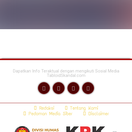
Dapatkan Info Teraktual dengan mengikuti Sosial Media
TabloidSkandal.com
Redaksi
Tentang Kami
Pedoman Media Siber
Disclaimer