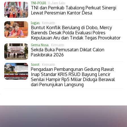
TNI-POLRI
, 11 Jam Lalu
TNI dan Pemkab Tabalong Perkuat Sinergi
Lewat Peresmian Kantor Desa
Lugas
, Kemarin
Buntut Konflik Berulang di Dobo, Mercy
Barends Desak Polda Evaluasi Polres
Kepulauan Aru dan Tindak Tegas Provokator
Gema Nusa
, Kemarin
Sekda Buka Pemusatan Diklat Calon
Paskibraka 2026
Sorot
, Kemarin
Pengadaan Pembangunan Gedung Rawat
Inap Standar KRIS RSUD Bayung Lencir
Senilai Hampir Rp5 Miliar Diduga Berawal
dari Penunjukan Langsung