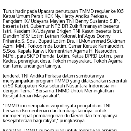
Turut hadir pada Upacara penutupan TMMD reguler ke 105
Ketua Umum Persit KCK Ny. Hetty Andika Perkasa,
Pangdam IX/ Udayana Mayjen TNI Benny Susianto S.IP ,
beserta Istri, Gubernur NTB DR Zulkiflimansyah beserta
Istri, Kasdam IX/Udayana Brigjen TNI Kasuri beserta Istri,
Dandim 1615/ Lotim Letnan Kolonel Inf.Agus Donny
Prihanto,S. Sos , Bupati Lotim Drs. H.Muhammad Sukiman
Azmi, MM , Forkopimda Lotim, Camar Keruak Kamaruddin,
S.Sos, Kepala Kanwil Kementrian Agama H. Nasruddin,
M.Pd., para SKPD Pemda Lotim, Ketua DPRD Lotim, para
Kades, perangkat desa, Tokoh masyarakat, Tokoh Agama
dan tamu undangan lainnya.
Jenderal TNI Andika Perkasa dalam sambutannya
menyampaikan program TMMD yang dilaksanakan serentak
di 50 Kabupaten Kota seluruh Nusantara Indonesia ini
dengan Tema " Bersama TMMD Untuk Meningkatkan
Kesejahteraan Masyarakat".
"TMMD ini merupakan wujud nyata pengabdian TNI
bersama Kementerian dan lembaga lainnya, untuk
mempercepat pembangunan di daerah dan tercapainya
kesejahteraan bagi rakyat," pungkasnya.
Kegiatan TMMD ini bertujuan untuk menjawab aspirasi