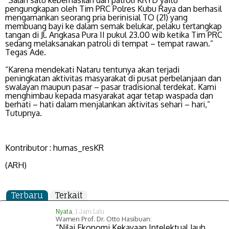
“Salah satu keberhasilan dari patroli KRYD yaitu
pengungkapan oleh Tim PRC Polres Kubu Raya dan berhasil
mengamankan seorang pria berinisial TO (21) yang
membuang bayi ke dalam semak belukar, pelaku tertangkap
tangan di Jl. Angkasa Pura II pukul 23.00 wib ketika Tim PRC
sedang melaksanakan patroli di tempat – tempat rawan.”
Tegas Ade.
“Karena mendekati Nataru tentunya akan terjadi
peningkatan aktivitas masyarakat di pusat perbelanjaan dan
swalayan maupun pasar – pasar tradisional terdekat. Kami
menghimbau kepada masyarakat agar tetap waspada dan
berhati – hati dalam menjalankan aktivitas sehari – hari,”
Tutupnya.
Kontributor : humas_resKR
(ARH)
Terbaru
Terkait
Nyata
, 1 Jam Lalu
Wamen Prof. Dr. Otto Hasibuan:
“Nilai Ekonomi Kekayaan Intelektual Jauh