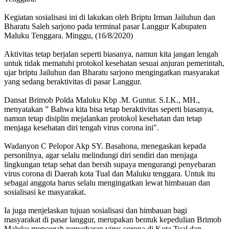
Kegiatan sosialisasi ini di lakukan oleh Briptu Irman Jailuhun dan
Bharatu Saleh sarjono pada terminal pasar Langgur Kabupaten
Maluku Tenggara. Minggu, (16/8/2020)
Aktivitas tetap berjalan seperti biasanya, namun kita jangan lengah
untuk tidak mematuhi protokol kesehatan sesuai anjuran pemerintah,
ujar briptu Jailuhun dan Bharatu sarjono mengingatkan masyarakat
yang sedang beraktivitas di pasar Langgur.
Dansat Brimob Polda Maluku Kbp .M. Guntur. S.I.K., MH.,
menyatakan ” Bahwa kita bisa tetap beraktivitas seperti biasanya,
namun tetap disiplin mejalankan protokol kesehatan dan tetap
menjaga kesehatan diri tengah virus corona ini".
Wadanyon C Pelopor Akp SY. Basahona, menegaskan kepada
personilnya, agar selalu melindungi diri sendiri dan menjaga
lingkungan tetap sehat dan bersih supaya mengurangi penyebaran
virus corona di Daerah kota Tual dan Maluku tenggara. Untuk itu
sebagai anggota harus selalu mengingatkan lewat himbauan dan
sosialisasi ke masyarakat.
Ia juga menjelaskan tujuan sosialisasi dan himbauan bagi
masyarakat di pasar langgur, merupakan bentuk kepedulian Brimob
Maluku mencegah penyebaran virus corona di Kota Tual dan