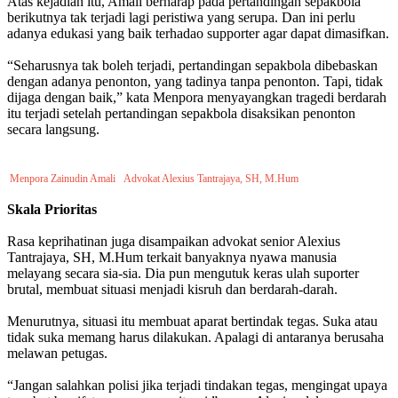
Atas kejadian itu, Amali berharap pada pertandingan sepakbola
berikutnya tak terjadi lagi peristiwa yang serupa. Dan ini perlu
adanya edukasi yang baik terhadao supporter agar dapat dimasifkan.
“Seharusnya tak boleh terjadi, pertandingan sepakbola dibebaskan
dengan adanya penonton, yang tadinya tanpa penonton. Tapi, tidak
dijaga dengan baik,” kata Menpora menyayangkan tragedi berdarah
itu terjadi setelah pertandingan sepakbola disaksikan penonton
secara langsung.
Menpora Zainudin Amali Advokat Alexius Tantrajaya, SH, M.Hum
Skala Prioritas
Rasa keprihatinan juga disampaikan advokat senior Alexius
Tantrajaya, SH, M.Hum terkait banyaknya nyawa manusia
melayang secara sia-sia. Dia pun mengutuk keras ulah suporter
brutal, membuat situasi menjadi kisruh dan berdarah-darah.
Menurutnya, situasi itu membuat aparat bertindak tegas. Suka atau
tidak suka memang harus dilakukan. Apalagi di antaranya berusaha
melawan petugas.
“Jangan salahkan polisi jika terjadi tindakan tegas, mengingat upaya