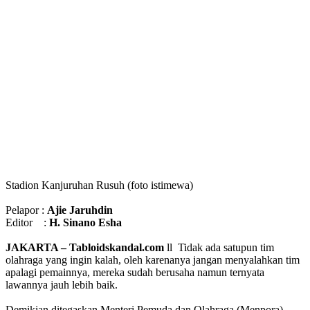
Stadion Kanjuruhan Rusuh (foto istimewa)
Pelapor :
Ajie Jaruhdin
Editor :
H. Sinano Esha
JAKARTA – Tabloidskandal.com
ll Tidak ada satupun tim
olahraga yang ingin kalah, oleh karenanya jangan menyalahkan tim
apalagi pemainnya, mereka sudah berusaha namun ternyata
lawannya jauh lebih baik.
Demikian ditegaskan Menteri Pemuda dan Olahraga (Menpora)