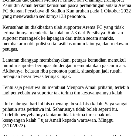
Zainudin Amali terkait kerusuhan pasca pertandingan antara Arema
FC dengan Persebaya di Stadion Kanjuruhan pada 1 Oktober 2022
yang menewaskan sedikitnya133 penonton.
Kerusuhan itu diakibatkan ulah supporter Arema FC yang tidak
terima timnya menderita kekalahan 2-3 dari Persibaya. Ratusan
suporter merangsek ke lapangan dari tribun secara anarkis,
membakar mobil polisi serta fasilitas umum lainnya, dan melawan
petugas.
Lantaran dianggap membahayakan, petugas kemudian memukul
mundur suporter beringas itu dengan memuntahkan gas air mata.
Akibatnya, belasan ribu penonton panik, situasipun jadi rusuh.
Sebagian besar tewas terinjak-injak.
Tentu saja peristiwa itu membuat Menpora Amali prihatin, terlebih
lagi penyebabnya suporter tak terima tim kesayangannya kalah.
“Ini olahraga, hari ini bisa menang, besok bisa kalah. Saya sangat
prihatin atas peristiwa ini. Seharusnya tidak boleh seperti itu.
Terlebih penyebabnya lantaran tidak terima tim sepakbola
kesayangan kalah,” ujar Amali kepada wartawan, Minggu
(2/10/2022).