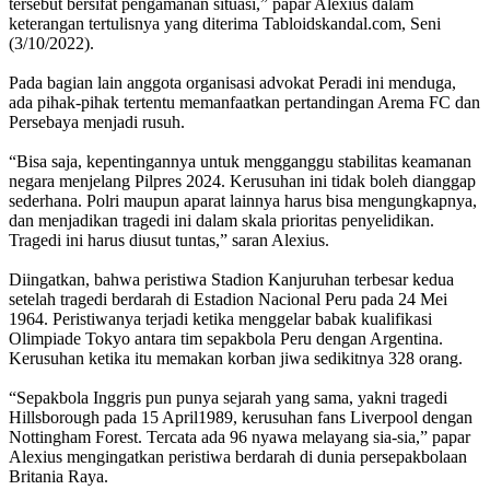
tersebut bersifat pengamanan situasi,” papar Alexius dalam
keterangan tertulisnya yang diterima Tabloidskandal.com, Seni
(3/10/2022).
Pada bagian lain anggota organisasi advokat Peradi ini menduga,
ada pihak-pihak tertentu memanfaatkan pertandingan Arema FC dan
Persebaya menjadi rusuh.
“Bisa saja, kepentingannya untuk mengganggu stabilitas keamanan
negara menjelang Pilpres 2024. Kerusuhan ini tidak boleh dianggap
sederhana. Polri maupun aparat lainnya harus bisa mengungkapnya,
dan menjadikan tragedi ini dalam skala prioritas penyelidikan.
Tragedi ini harus diusut tuntas,” saran Alexius.
Diingatkan, bahwa peristiwa Stadion Kanjuruhan terbesar kedua
setelah tragedi berdarah di Estadion Nacional Peru pada 24 Mei
1964. Peristiwanya terjadi ketika menggelar babak kualifikasi
Olimpiade Tokyo antara tim sepakbola Peru dengan Argentina.
Kerusuhan ketika itu memakan korban jiwa sedikitnya 328 orang.
“Sepakbola Inggris pun punya sejarah yang sama, yakni tragedi
Hillsborough pada 15 April1989, kerusuhan fans Liverpool dengan
Nottingham Forest. Tercata ada 96 nyawa melayang sia-sia,” papar
Alexius mengingatkan peristiwa berdarah di dunia persepakbolaan
Britania Raya.