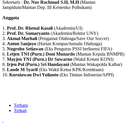
Sekretaris :
Dr. Nur Rochmad S.H, M.H
(Mantan
Jampidum/Mantan Dep. III Kemenko Polhukam)
Anggota
1.
Prof. Dr. Rhenal Kasali
(Akademisi/UI)
2.
Prof. Dr. Sumaryanto
(Akademisi/Rektor UNY)
3.
Akmal Marhali
(Pengamat Olahraga/Save Our Soccer)
4.
Anton Sanjoyo
(Harian Kompas/Jurnalis Olahraga)
5.
Nugroho Setiawan
(Eks Pengurus PSSI berlisensi FIFA)
6.
Letjen TNI (Purn.) Doni Munardo
(Mantan Kepala BNMPB)
7.
Mayjen TNI (Purn.) Dr Suwarno
(Wakil Ketum KONI)
8.
Irjen Pol (Purn.) Sri Handayani
(Mantan Wakapolda Kalbar)
9.
Laode M Syarif
(Eks Wakil Ketua KPK/Kemitraan)
10.
Kurniawan Dwi Yulianto
(Eks Timnas Indonesia/APPI)
Terbaru
Terkait