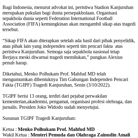
Bagi Indonesia, menurut advokat ini, peristiwa Stadion Kanjuruhan
merupakan pukulan bagi dunia persepakbolaan. Organisasi
sepakbola dunia seperti Federation International Football
Association (FIFA) kemungkinan akan mengambil sikap atas tragedi
tersebut.
“Sikap FIFA akan diterapkan setelah ada hasil dari pihak penyelidik,
atau pihak lain yang independen seperti tim pencari fakta atas
peristiwa Kanjuruhan. Semoga saja sepakbola nasional tetap
Berjaya meski diwarnai tragedi memilukan,” pungkas Alexius
penuh harap.
Diketahui, Menko Polhukam Prof. Mahfud MD telah
mengumumkan dibentuknya Tim Gabungan Independen Pencari
Fakta (TGIPF) Tragedi Kanjuruhan, Senin (3/10/2022).
TGIPF berisi 13 orang, terdiri dari pejabat perwakilan
kementerian,akademisi, pengamat, organisasi profesi olehraga, dan
jurnalis. Presiden Joko Widodo sudah menyetujui.
Susunan TGIPF Tragedi Kanjuruhan:
Ketua :
Menko Polhukam Prof. Mahfud MD
Wakil Ketua :
Menteri Pemuda dan Olahraga Zainudin Amali