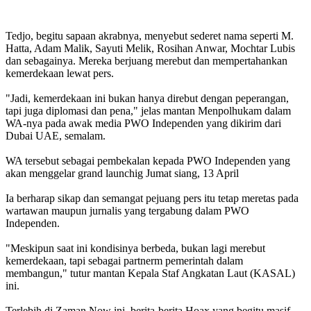
Tedjo, begitu sapaan akrabnya, menyebut sederet nama seperti M.
Hatta, Adam Malik, Sayuti Melik, Rosihan Anwar, Mochtar Lubis
dan sebagainya. Mereka berjuang merebut dan mempertahankan
kemerdekaan lewat pers.
"Jadi, kemerdekaan ini bukan hanya direbut dengan peperangan,
tapi juga diplomasi dan pena," jelas mantan Menpolhukam dalam
WA-nya pada awak media PWO Independen yang dikirim dari
Dubai UAE, semalam.
WA tersebut sebagai pembekalan kepada PWO Independen yang
akan menggelar grand launchig Jumat siang, 13 April
Ia berharap sikap dan semangat pejuang pers itu tetap meretas pada
wartawan maupun jurnalis yang tergabung dalam PWO
Independen.
"Meskipun saat ini kondisinya berbeda, bukan lagi merebut
kemerdekaan, tapi sebagai partnerm pemerintah dalam
membangun," tutur mantan Kepala Staf Angkatan Laut (KASAL)
ini.
Terlebih di Zaman Now ini, berita-berita Hoax yang begitu masif