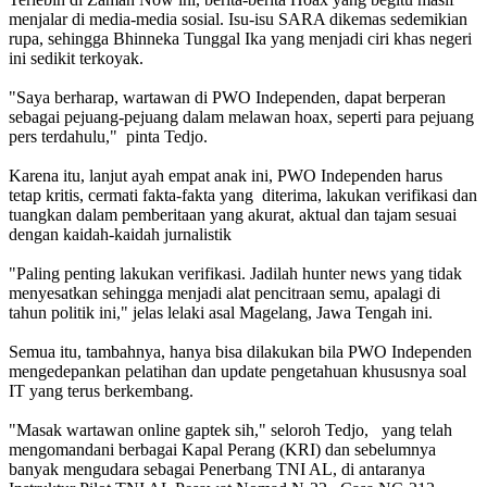
menjalar di media-media sosial. Isu-isu SARA dikemas sedemikian
rupa, sehingga Bhinneka Tunggal Ika yang menjadi ciri khas negeri
ini sedikit terkoyak.
"Saya berharap, wartawan di PWO Independen, dapat berperan
sebagai pejuang-pejuang dalam melawan hoax, seperti para pejuang
pers terdahulu," pinta Tedjo.
Karena itu, lanjut ayah empat anak ini, PWO Independen harus
tetap kritis, cermati fakta-fakta yang diterima, lakukan verifikasi dan
tuangkan dalam pemberitaan yang akurat, aktual dan tajam sesuai
dengan kaidah-kaidah jurnalistik
"Paling penting lakukan verifikasi. Jadilah hunter news yang tidak
menyesatkan sehingga menjadi alat pencitraan semu, apalagi di
tahun politik ini," jelas lelaki asal Magelang, Jawa Tengah ini.
Semua itu, tambahnya, hanya bisa dilakukan bila PWO Independen
mengedepankan pelatihan dan update pengetahuan khususnya soal
IT yang terus berkembang.
"Masak wartawan online gaptek sih," seloroh Tedjo, yang telah
mengomandani berbagai Kapal Perang (KRI) dan sebelumnya
banyak mengudara sebagai Penerbang TNI AL, di antaranya