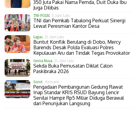
350 Juta Pakai Nama Pemda, Duit Duka Ibu
Juga Dilibas
TNI-POLRI
, 3 Jam Lalu
TNI dan Pemkab Tabalong Perkuat Sinergi
Lewat Peresmian Kantor Desa
Lugas
, 21 Jam Lalu
Buntut Konflik Berulang di Dobo, Mercy
Barends Desak Polda Evaluasi Polres
Kepulauan Aru dan Tindak Tegas Provokator
Gema Nusa
, 21 Jam Lalu
Sekda Buka Pemusatan Diklat Calon
Paskibraka 2026
Sorot
, Kemarin
Pengadaan Pembangunan Gedung Rawat
Inap Standar KRIS RSUD Bayung Lencir
Senilai Hampir Rp5 Miliar Diduga Berawal
dari Penunjukan Langsung