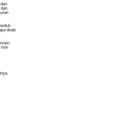
dari
 dan
luran
peduli
bapa duda
siasi
n non
lnya.