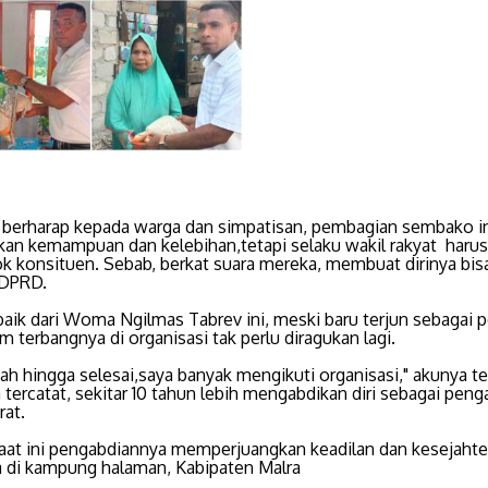
berharap kepada warga dan simpatisan, pembagian sembako i
an kemampuan dan kelebihan,tetapi selaku wakil rakyat harus
 konsituen. Sebab, berkat suara mereka, membuat dirinya bis
 DPRD.
baik dari Woma Ngilmas Tabrev ini, meski baru terjun sebagai po
 terbangnya di organisasi tak perlu diragukan lagi.
iah hingga selesai,saya banyak mengikuti organisasi," akunya t
a tercatat, sekitar 10 tahun lebih mengabdikan diri sebagai peng
rat.
at ini pengabdiannya memperjuangkan keadilan dan kesejahte
 di kampung halaman, Kabipaten Malra