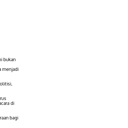
ni bukan
a menjadi
litisi,
erus
acara di
raan bagi