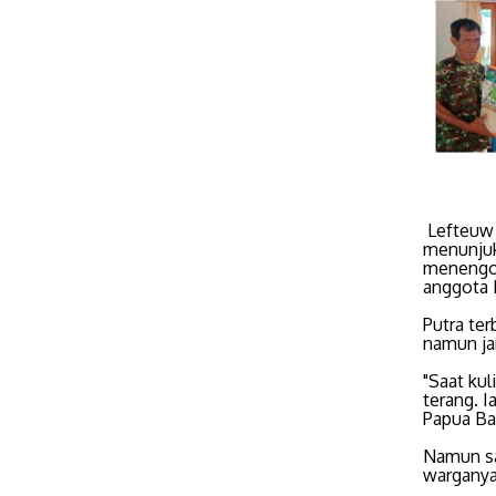
Lefteuw 
menunjuk
menengok
anggota
Putra ter
namun jam
"Saat kul
terang. I
Papua Ba
Namun sa
warganya