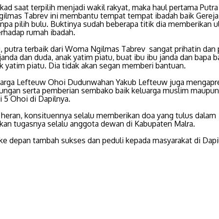
kad saat terpilih menjadi wakil rakyat, maka haul pertama Putra 
lmas Tabrev ini membantu tempat tempat ibadah baik Gereja
npa pilih bulu. Buktinya sudah beberapa titik dia memberikan u
erhadap rumah ibadah.
u, putra terbaik dari Woma Ngilmas Tabrev sangat prihatin dan 
anda dan duda, anak yatim piatu, buat ibu ibu janda dan bapa 
k yatim piatu. Dia tidak akan segan memberi bantuan.
arga Lefteuw Ohoi Dudunwahan Yakub Lefteuw juga mengapre
jungan serta pemberian sembako baik keluarga muslim maupu
 5 Ohoi di Dapilnya.
 heran, konsituennya selalu memberikan doa yang tulus dalam
kan tugasnya selalu anggota dewan di Kabupaten Malra.
e depan tambah sukses dan peduli kepada masyarakat di Dapi