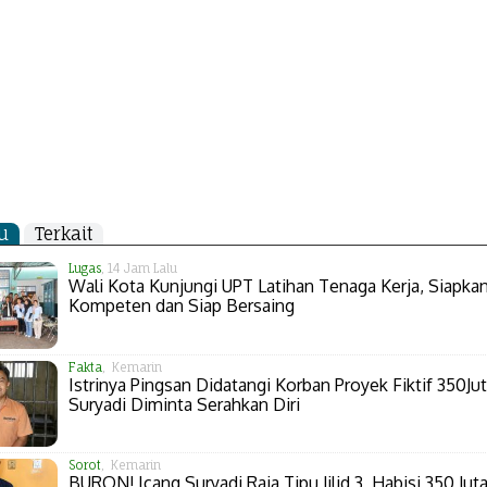
u
Terkait
Lugas
, 14 Jam Lalu
Wali Kota Kunjungi UPT Latihan Tenaga Kerja, Siapk
Kompeten dan Siap Bersaing
Fakta
, Kemarin
Istrinya Pingsan Didatangi Korban Proyek Fiktif 350Jut
Suryadi Diminta Serahkan Diri
Sorot
, Kemarin
BURON! Icang Suryadi Raja Tipu Jilid 3, Habisi 350 Juta