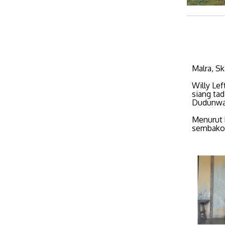
Malra, S
Willy Le
siang ta
Dudunwah
Menurut 
sembako 