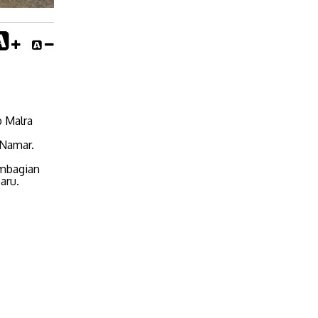
b Malra
Namar.
embagian
aru.