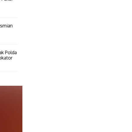
esmian
ak Polda
okator