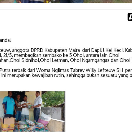
kandal
fteuw, anggota DPRD Kabupaten Malra dari Dapil l Kei Kecil Ka
di, 21/5, membagikan sembako ke 5 Ohoi, antara lain Ohoi
an,Ohoi Sidnihoi,Ohoi Letman, Ohoi Ngarngangas dan Ohoi 
Putra terbaik dari Woma Ngilmas Tabrev Wiily Lefteuw SH p
ini merupakan kewajiban rutin, sehingga bukan sesuatu yang b