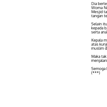
Dia berte
Woma Ngi
Mesjid ta
tangan t
Selain it
kepada bj
serta ana
Kepala m
atas kun
muslim di
Maka tak
menjalan
Semoga k
(***)