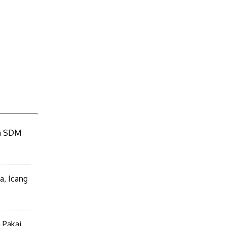
an SDM
a, Icang
 Pakai