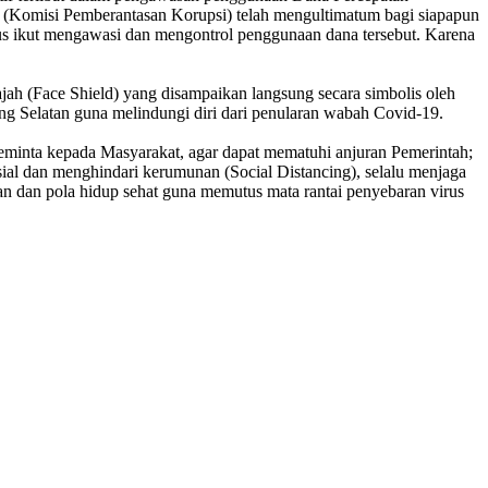
misi Pemberantasan Korupsi) telah mengultimatum bagi siapapun
s ikut mengawasi dan mengontrol penggunaan dana tersebut. Karena
ah (Face Shield) yang disampaikan langsung secara simbolis oleh
elatan guna melindungi diri dari penularan wabah Covid-19.
nta kepada Masyarakat, agar dapat mematuhi anjuran Pemerintah;
al dan menghindari kerumunan (Social Distancing), selalu menjaga
han dan pola hidup sehat guna memutus mata rantai penyebaran virus