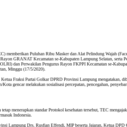
C) memberikan Puluhan Ribu Masker dan Alat Pelindung Wajah (F
urus Rayon GRANAT Kecamatan se-Kabupaten Lampung Selatan, serta
OLRI) dan Perwakilan Pengurus Rayon FKPPI Kecamatan se-Kabupaten 
tan, Minggu (17/5/2020).
ga Ketua Fraksi Partai Golkar DPRD Provinsi Lampung mengatakan, 
/Kota gencar melakukan sosialisasi percepatan, pencegahan, penyeba
an tetap menerapkan standar Protokol kesehatan tersebut, TEC men
rmasuk Indonesia.
insi Lampung Drs. Rusfian Effendi, MIP beserta Jajaran, Ketua 