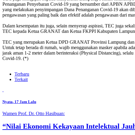
Penanganan Penyebaran Covid-19 yang bersumber dari APBN APBD
yang melakukan penyimpangan Dana Penanganan Covid-19 akan diberi
pengawasan yang paling baik dan efektif adalah pengawasan dari ma
Dalam kesempatan itu juga, selain menyerap aspirasi, TEC juga seka
TEC kepada Ketua GRANAT dan Ketua FKPPI Kabupaten Lampung Sel
TEC yang merupakan Ketua DPD GRANAT Provinsi Lampung dan sekal
Untuk tetap berada di rumah, wajib menggunakan masker apabila ada
jarak aman 1-2 meter dalam berinteraksi (Physical Distancing), sela
Covid-19. (*)
Terbaru
Terkait
Nyata
, 17 Jam Lalu
Wamen Prof. Dr. Otto Hasibuan:
“Nilai Ekonomi Kekayaan Intelektual Jau