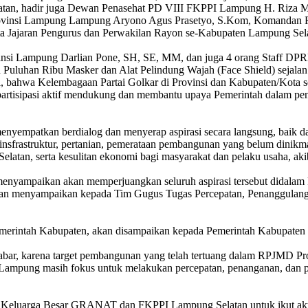
atan, hadir juga Dewan Penasehat PD VIII FKPPI Lampung H. Riza M
Provinsi Lampung Lampung Aryono Agus Prasetyo, S.Kom, Komanda
 Jajaran Pengurus dan Perwakilan Rayon se-Kabupaten Lampung Sel
insi Lampung Darlian Pone, SH, SE, MM, dan juga 4 orang Staff DPRD
luhan Ribu Masker dan Alat Pelindung Wajah (Face Shield) sejalan d
bahwa Kelembagaan Partai Golkar di Provinsi dan Kabupaten/Kota serta
artisipasi aktif mendukung dan membantu upaya Pemerintah dalam p
biasa menyempatkan berdialog dan menyerap aspirasi secara langsung,
frastruktur, pertanian, pemerataan pembangunan yang belum dinikmat
latan, serta kesulitan ekonomi bagi masyarakat dan pelaku usaha, 
 menyampaikan akan memperjuangkan seluruh aspirasi tersebut didal
n menyampaikan kepada Tim Gugus Tugas Percepatan, Penanggulangan
erintah Kabupaten, akan disampaikan kepada Pemerintah Kabupaten
ar, karena target pembangunan yang telah tertuang dalam RPJMD Pr
ampung masih fokus untuk melakukan percepatan, penanganan, dan p
Keluarga Besar GRANAT dan FKPPI Lampung Selatan untuk ikut akti