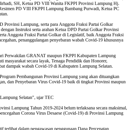
irhadi, SH, Ketua PD VIII Wanita FKPPI Provinsi Lampung Hj.
n Resimen PD VIII FKPPI Lampung Bambang Purwadi, Ketua PC
atan.
 Provinsi Lampung, serta para Anggota Fraksi Partai Golkar
engan Instruksi serta arahan Ketua DPD Partai Golkar Provinsi
 Anggota Fraksi Partai Golkar di Legislatif, baik Anggota Fraksi
encegahan, penanggulangan penyebaran wabah Covid-19 khususnya
 baik dari Perwakilan GRANAT maupun FKPPI Kabupaten Lampung
i masyarakat secara layak, Tenaga Pendidik dan Honorer,
akibat dampak wabah Covid-19 di Kabupaten Lampung Selatan.
am Program Pembangunan Provinsi Lampung yang akan dituangkan
, dan Penyebaran Virus Covid-19 baik di tingkat Provinsi maupun
 Lampung Selatan", ujar TEC
ovinsi Lampung Tahun 2019-2024 belum terlaksana secara maksimal,
encegahan Corona Virus Desaese (Covid-19) di Provinsi Lampung
f terlibat dalam pengawasan penggunaan Dana Percepatan