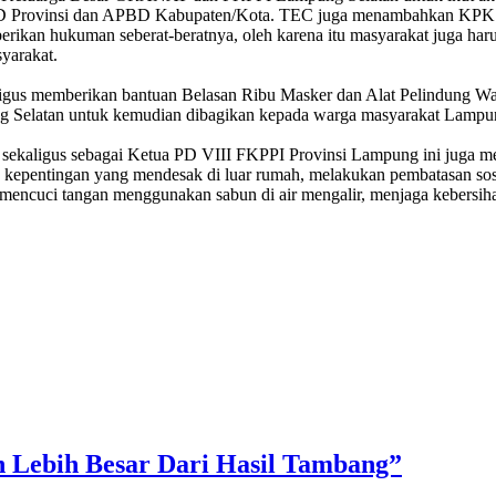
 Provinsi dan APBD Kabupaten/Kota. TEC juga menambahkan KPK (Ko
kan hukuman seberat-beratnya, oleh karena itu masyarakat juga haru
syarakat.
ligus memberikan bantuan Belasan Ribu Masker dan Alat Pelindung Waj
atan untuk kemudian dibagikan kepada warga masyarakat Lampung S
igus sebagai Ketua PD VIII FKPPI Provinsi Lampung ini juga memi
 kepentingan yang mendesak di luar rumah, melakukan pembatasan sosi
lu mencuci tangan menggunakan sabun di air mengalir, menjaga kebersi
h Lebih Besar Dari Hasil Tambang”