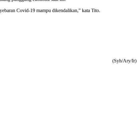
enyebaran Covid-19 mampu dikendalikan,” kata Tito.
(Syh/Ary/Ir)