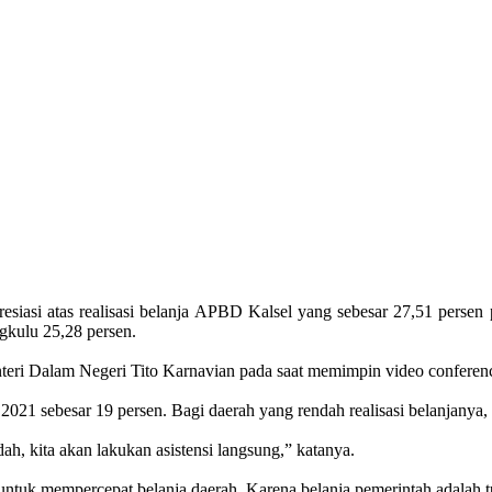
siasi atas realisasi belanja APBD Kalsel yang sebesar 27,51 persen 
ngkulu 25,28 persen.
nteri Dalam Negeri Tito Karnavian pada saat memimpin video conferenc
i 2021 sebesar 19 persen. Bagi daerah yang rendah realisasi belanjany
h, kita akan lakukan asistensi langsung,” katanya.
tuk mempercepat belanja daerah. Karena belanja pemerintah adalah t