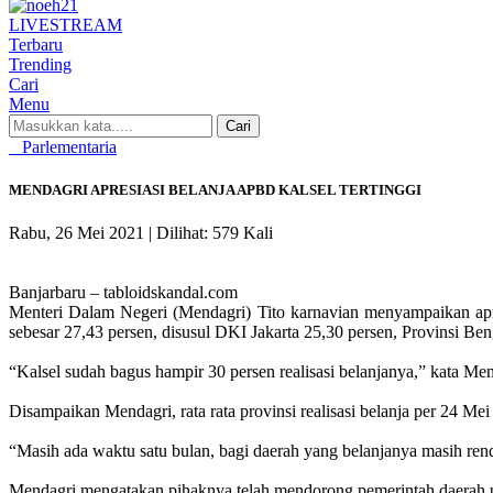
LIVE
STREAM
Terbaru
Trending
Cari
Menu
Cari
Parlementaria
MENDAGRI APRESIASI BELANJA APBD KALSEL TERTINGGI
Rabu, 26 Mei 2021 |
Dilihat: 579 Kali
Banjarbaru – tabloidskandal.com
Menteri Dalam Negeri (Mendagri) Tito karnavian menyampaikan apre
sebesar 27,43 persen, disusul DKI Jakarta 25,30 persen, Provinsi Be
“Kalsel sudah bagus hampir 30 persen realisasi belanjanya,” kata Me
Disampaikan Mendagri, rata rata provinsi realisasi belanja per 24 Me
“Masih ada waktu satu bulan, bagi daerah yang belanjanya masih renda
Mendagri mengatakan pihaknya telah mendorong pemerintah daerah un