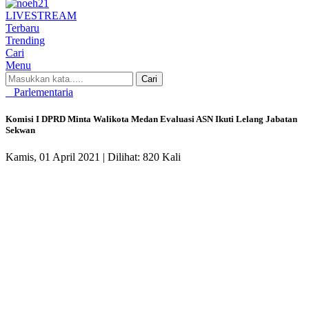
LIVE
STREAM
Terbaru
Trending
Cari
Menu
Cari
Parlementaria
Komisi I DPRD Minta Walikota Medan Evaluasi ASN Ikuti Lelang Jabatan
Sekwan
Kamis, 01 April 2021 |
Dilihat: 820 Kali