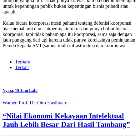
tuduhan yang keliru. Tidak punya korelasi karena daerah meminjam
untuk kepentingan publik bukan kepentingan bisnis pribadi atau
apalah.
Kalau bicara koorporasi mesti pahami tentang defenisi koorporasi
biar memahami dan statmennya terukur dan punya bobot bicara
koorporasi, tapi tidak paham apa itu koorporasi, sama saja dengan
jauh panggang dari api karena tidak punya korelasinya peminjaman
Pemda kepada SMI (sarana multi infrastruktur) dan koorporasi
Terbaru
Terkait
Nyata
, 18 Jam Lalu
Wamen Prof. Dr. Otto Hasibuan:
“Nilai Ekonomi Kekayaan Intelektual
Jauh Lebih Besar Dari Hasil Tambang”