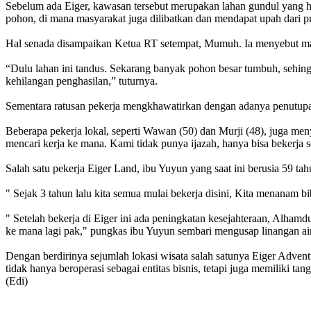
Sebelum ada Eiger, kawasan tersebut merupakan lahan gundul yang han
pohon, di mana masyarakat juga dilibatkan dan mendapat upah dari pr
Hal senada disampaikan Ketua RT setempat, Mumuh. Ia menyebut mayor
“Dulu lahan ini tandus. Sekarang banyak pohon besar tumbuh, sehin
kehilangan penghasilan,” tuturnya.
Sementara ratusan pekerja mengkhawatirkan dengan adanya penutupa
Beberapa pekerja lokal, seperti Wawan (50) dan Murji (48), juga men
mencari kerja ke mana. Kami tidak punya ijazah, hanya bisa bekerja s
Salah satu pekerja Eiger Land, ibu Yuyun yang saat ini berusia 59 
" Sejak 3 tahun lalu kita semua mulai bekerja disini, Kita menanam bi
" Setelah bekerja di Eiger ini ada peningkatan kesejahteraan, Alhamdul
ke mana lagi pak," pungkas ibu Yuyun sembari mengusap linangan ai
Dengan berdirinya sejumlah lokasi wisata salah satunya Eiger Adven
tidak hanya beroperasi sebagai entitas bisnis, tetapi juga memiliki
(Edi)