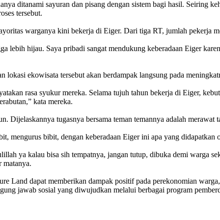
ya ditanami sayuran dan pisang dengan sistem bagi hasil. Seiring keh
oses tersebut.
itas warganya kini bekerja di Eiger. Dari tiga RT, jumlah pekerja me
gga lebih hijau. Saya pribadi sangat mendukung keberadaan Eiger kar
n lokasi ekowisata tersebut akan berdampak langsung pada meningka
yatakan rasa syukur mereka. Selama tujuh tahun bekerja di Eiger, kebu
erabutan,” kata mereka.
tahun. Dijelaskannya tugasnya bersama teman temannya adalah merawat 
bit, mengurus bibit, dengan keberadaan Eiger ini apa yang didapatkan o
illah ya kalau bisa sih tempatnya, jangan tutup, dibuka demi warga seki
r matanya.
ture Land dapat memberikan dampak positif pada perekonomian warga, t
 tanggung jawab sosial yang diwujudkan melalui berbagai program pembe