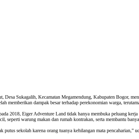
ut, Desa Sukagalih, Kecamatan Megamendung, Kabupaten Bogor, men
telah memberikan dampak besar terhadap perekonomian warga, terutama 
ada 2018, Eiger Adventure Land tidak hanya membuka peluang kerja ba
cil, seperti warung makan dan rumah kontrakan, serta membantu ban
nak putus sekolah karena orang tuanya kehilangan mata pencaharian,” u