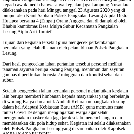
kepada awak media bahwasanya kegiatan jaga kampung Nusantara
dilaksanakan pada hari Minggu tanggal 23 Agustus 2020 yang di
pimpin oleh Kanit Sabhara Polsek Pangkalan Lesung Aipda Dikto
Hutapea bersama 4 (Empat) Orang Anggota dan di dampingi oleh
Bhabin kamtibmas Desa Mulya Subur Kecamatan Pangkalan
Lesung Aiptu Arfi Tomief.
Tujuan dari kegiatan tersebut guna mengecek perkembangan
pertanian yang telah di tanam oleh petani binaan Polsek Pangkalan
Lesung
Dari hasil pengecekan lahan pertanian tersebut personel melihat
tanaman sayuran berupa kacang Panjang, mentimun dan sayuran
gambas diperkirakan berusia 2 mingguan dan kondisi sehat dan
subur.
Setelah pengecekan lahan pertanian personel melanjutkan kegiatan
lain berupa memberi himbauan kepada masyarakat yang berbelanja
di warung Kalya dan apotik Andi di Kelurahan pangkalan lesung
dalam hal Adaptasi Kebiasaan Baru (AKB) guna memutus mata
rantai Covid 19 dengan mengingatkan warga agar selalu
menggunakan masker dan jaga jarak selalu mencuci tangan dan
membiasakan diri pola hidup sehat. Kegiatan ini selalu dilaksanakan
oleh Polsek Pangkalan Lesung yang di sampaikan oleh Kapolsek
AKP hi NAZARUDDIN.