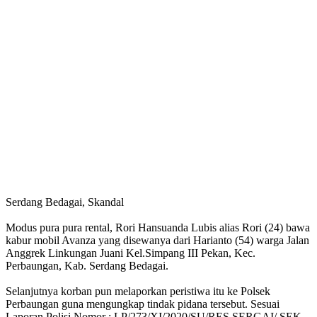
Serdang Bedagai, Skandal
Modus pura pura rental, Rori Hansuanda Lubis alias Rori (24) bawa
kabur mobil Avanza yang disewanya dari Harianto (54) warga Jalan
Anggrek Linkungan Juani Kel.Simpang III Pekan, Kec.
Perbaungan, Kab. Serdang Bedagai.
Selanjutnya korban pun melaporkan peristiwa itu ke Polsek
Perbaungan guna mengungkap tindak pidana tersebut. Sesuai
Laporan Polisi Nomor : LP/273/XI/2020/SU/RES SERGAI/ SEK