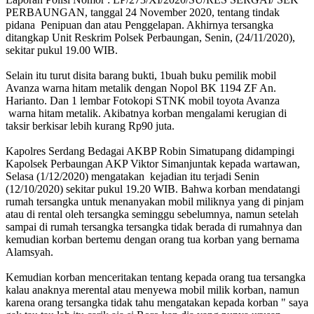
PERBAUNGAN, tanggal 24 November 2020, tentang tindak
pidana Penipuan dan atau Penggelapan. Akhirnya tersangka
ditangkap Unit Reskrim Polsek Perbaungan, Senin, (24/11/2020),
sekitar pukul 19.00 WIB.
Selain itu turut disita barang bukti, 1buah buku pemilik mobil
Avanza warna hitam metalik dengan Nopol BK 1194 ZF An.
Harianto. Dan 1 lembar Fotokopi STNK mobil toyota Avanza
warna hitam metalik. Akibatnya korban mengalami kerugian di
taksir berkisar lebih kurang Rp90 juta.
Kapolres Serdang Bedagai AKBP Robin Simatupang didampingi
Kapolsek Perbaungan AKP Viktor Simanjuntak kepada wartawan,
Selasa (1/12/2020) mengatakan kejadian itu terjadi Senin
(12/10/2020) sekitar pukul 19.20 WIB. Bahwa korban mendatangi
rumah tersangka untuk menanyakan mobil miliknya yang di pinjam
atau di rental oleh tersangka seminggu sebelumnya, namun setelah
sampai di rumah tersangka tersangka tidak berada di rumahnya dan
kemudian korban bertemu dengan orang tua korban yang bernama
Alamsyah.
Kemudian korban menceritakan tentang kepada orang tua tersangka
kalau anaknya merental atau menyewa mobil milik korban, namun
karena orang tersangka tidak tahu mengatakan kepada korban " saya