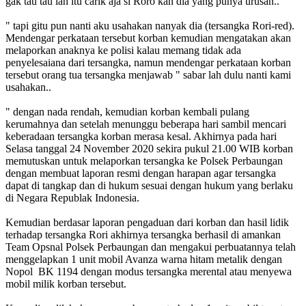
gak tau tau lah itu carik aja si Roro kan dia yang punya urusan..
" tapi gitu pun nanti aku usahakan nanyak dia (tersangka Rori-red).
Mendengar perkataan tersebut korban kemudian mengatakan akan
melaporkan anaknya ke polisi kalau memang tidak ada
penyelesaiana dari tersangka, namun mendengar perkataan korban
tersebut orang tua tersangka menjawab " sabar lah dulu nanti kami
usahakan..
" dengan nada rendah, kemudian korban kembali pulang
kerumahnya dan setelah menunggu beberapa hari sambil mencari
keberadaan tersangka korban merasa kesal. Akhirnya pada hari
Selasa tanggal 24 November 2020 sekira pukul 21.00 WIB korban
memutuskan untuk melaporkan tersangka ke Polsek Perbaungan
dengan membuat laporan resmi dengan harapan agar tersangka
dapat di tangkap dan di hukum sesuai dengan hukum yang berlaku
di Negara Republak Indonesia.
Kemudian berdasar laporan pengaduan dari korban dan hasil lidik
terhadap tersangka Rori akhirnya tersangka berhasil di amankan
Team Opsnal Polsek Perbaungan dan mengakui perbuatannya telah
menggelapkan 1 unit mobil Avanza warna hitam metalik dengan
Nopol BK 1194 dengan modus tersangka merental atau menyewa
mobil milik korban tersebut.